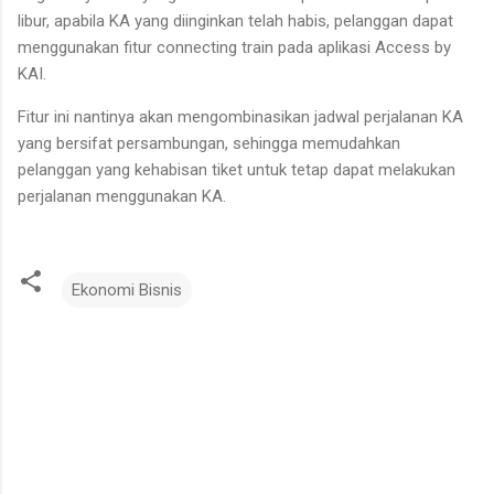
libur, apabila KA yang diinginkan telah habis, pelanggan dapat
menggunakan fitur connecting train pada aplikasi Access by
KAI.
Fitur ini nantinya akan mengombinasikan jadwal perjalanan KA
yang bersifat persambungan, sehingga memudahkan
pelanggan yang kehabisan tiket untuk tetap dapat melakukan
perjalanan menggunakan KA.
Ekonomi Bisnis
K
o
m
e
n