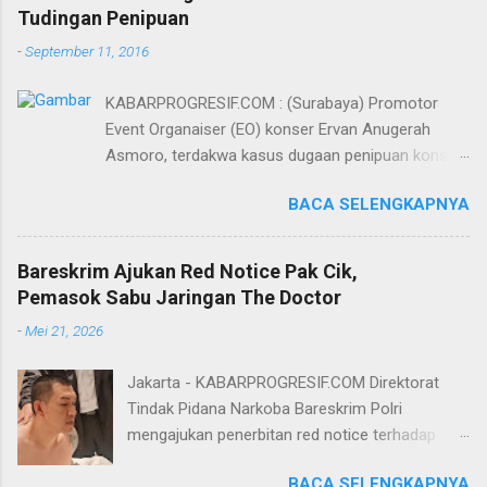
Tudingan Penipuan
-
September 11, 2016
KABARPROGRESIF.COM : (Surabaya) Promotor
Event Organaiser (EO) konser Ervan Anugerah
Asmoro, terdakwa kasus dugaan penipuan konser
artis DJ dimitri vegas dan like mike akhirnya bebas
BACA SELENGKAPNYA
dari tuntutan 1,5 tahun penjara yang diajukan Jaksa
Penuntut Umum (JPU) Darwis dari Kejari Surabaya.
Oleh majelis hakim yang diketuai Sigit Sutanto SH
Bareskrim Ajukan Red Notice Pak Cik,
MH, kasus penipuan yang menjerat Ervan tersebut
Pemasok Sabu Jaringan The Doctor
dinyatakan bukan perkara pidana. Dalam
-
Mei 21, 2026
pertimbangannya, hakim Sigit menerangkan,
majelis hakim berpendapat bahwa perbuatan
Jakarta - KABARPROGRESIF.COM Direktorat
terdakwa Ervan tersebut tidak terdapat unsur
Tindak Pidana Narkoba Bareskrim Polri
penipuan sehingga dianggap bukan merupakan
mengajukan penerbitan red notice terhadap
tindak pidana. Menurut majelis hakim, kasus yang
Lukmanul Hakim alias Pak Cik Hendra alias Pak
menjerat Ervan merupakan hubungan hukum
BACA SELENGKAPNYA
Haji. Pak Cik diketahui berperan sebagai