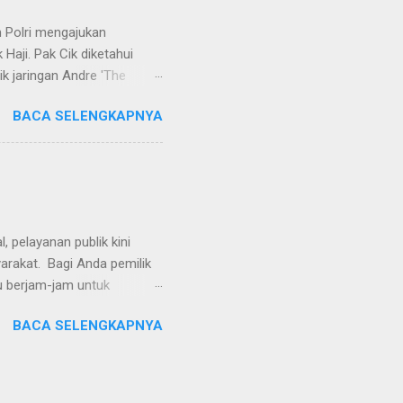
...
 Polri mengajukan
Haji. Pak Cik diketahui
k jaringan Andre 'The
ivhubinter Polri terhadap
BACA SELENGKAPNYA
Narkoba (Dirtipidnarkoba)
. Eko menerangkan Pak Cik
berada di Malaysia. Namun,
int Kitts and Nevis.
rkotika," ucap Eko. Eko
ndikat na...
 pelayanan publik kini
yarakat. Bagi Anda pemilik
u berjam-jam untuk
al), proses pembayaran
BACA SELENGKAPNYA
aikan langsung dari
ne Stop Service dari
k Kendaraan Bermotor
an (SWDKLLJ). Secara