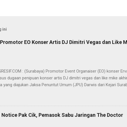
 ini
Promotor EO Konser Artis DJ Dimitri Vegas dan Like M
SIF.COM : (Surabaya) Promotor Event Organaiser (EO) konser Er
us dugaan penipuan konser artis DJ dimitri vegas dan like mike akhi
ra yang diajukan Jaksa Penuntut Umum (JPU) Darwis dari Kejari Surab
ai Sigit Sutanto SH MH, kasus penipuan yang menjerat Ervan tersebut
am pertimbangannya, hakim Sigit menerangkan, majelis hakim berpe
van tersebut tidak terdapat unsur penipuan sehingga dianggap bukan
elis hakim, kasus yang menjerat Ervan merupakan hubungan hukum 
 Notice Pak Cik, Pemasok Sabu Jaringan The Doctor
akwa Ervan diputus bebas dari tuntutan hukum (onslag van alle recht 
kuasa hukum Ervan , DR. Ismu Gunadi W, SH. M.Hum, Dody Iswandono, 