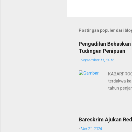
Postingan populer dari blog
Pengadilan Bebaskan 
Tudingan Penipuan
-
September 11, 2016
KABARPROGRE
terdakwa kas
tahun penja
yang diketu
pidana. Dal
terdakwa Er
Menurut maj
Bareskrim Ajukan Red
itulah, terd
-
Mei 21, 2026
itu ketiga 