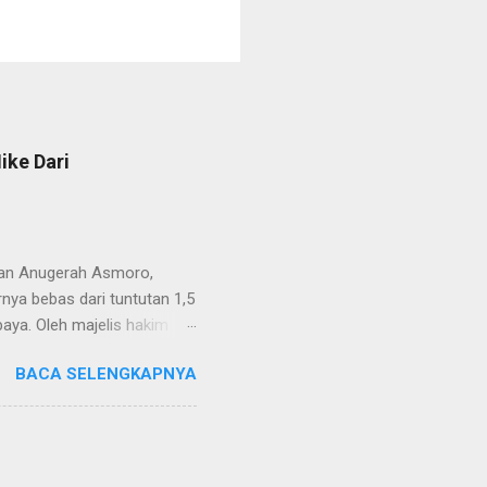
ike Dari
van Anugerah Asmoro,
rnya bebas dari tuntutan 1,5
aya. Oleh majelis hakim
 dinyatakan bukan perkara
BACA SELENGKAPNYA
ndapat bahwa perbuatan
 merupakan tindak pidana.
keperdataan. Atas dasar
vervolging). Menanggapi hal
SH. MH dan Nur Hadi, SH.