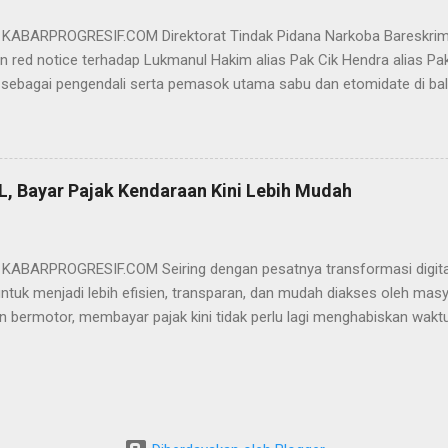
 bersyukur atas vonis bebas yang dijatuhkan majelis hakim kepada Er
- KABARPROGRESIF.COM Direktorat Tindak Pidana Narkoba Bareskrim
n red notice terhadap Lukmanul Hakim alias Pak Cik Hendra alias Pak 
 sebagai pengendali serta pemasok utama sabu dan etomidate di bali
i Indonesia. "Mengajukan permohonan penerbitan red notice melalui D
nul Hakim alias Hendra alias Pak Haji," kata Direktur Tindak Pidana 
m Polri Brigjen Eko Hadi Santoso. dalam keterangannya, Rabu (20/5)
n warga negara Indonesia (WNI) asal Aceh yang saat ini terdeteksi 
L, Bayar Pajak Kendaraan Kini Lebih Mudah
an status kewarganegaraan sudah berpindah menjadi warga negara Sa
l Hakim merupakan DPO BNN RI terkait perkara TPPU tindak pidana na
pkan hasil analisa transaksi perbankan terhadap rekening jaringan si
- KABARPROGRESIF.COM Seiring dengan pesatnya transformasi digital,
untuk menjadi lebih efisien, transparan, dan mudah diakses oleh mas
n bermotor, membayar pajak kini tidak perlu lagi menghabiskan wakt
e di kantor Samsat. Melalui aplikasi SIGNAL (Samsat Digital Nasion
ndaraan Bermotor (PKB) dan pengesahan STNK tahunan dapat diseles
ne Anda. Apa Itu Aplikasi SIGNAL? Aplikasi SIGNAL adalah inovasi O
s Polri yang melayani pengesahan STNK Tahunan, Pembayaran Paja
erta Pembayaran Sumbangan Wajib Dana Kecelakaan Lalu Lintas Jal