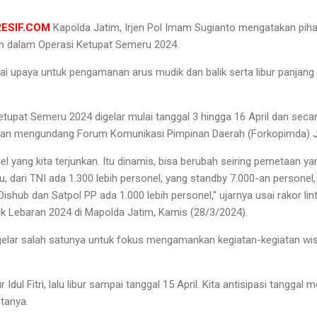
RESIF.COM
Kapolda Jatim, Irjen Pol Imam Sugianto mengatakan piha
an dalam Operasi Ketupat Semeru 2024.
ai upaya untuk pengamanan arus mudik dan balik serta libur panjang 
tupat Semeru 2024 digelar mulai tanggal 3 hingga 16 April dan secar
gan mengundang Forum Komunikasi Pimpinan Daerah (Forkopimda) J
nel yang kita terjunkan. Itu dinamis, bisa berubah seiring pemetaan y
itu, dari TNI ada 1.300 lebih personel, yang standby 7.000-an personel
 Dishub dan Satpol PP ada 1.000 lebih personel," ujarnya usai rakor li
k Lebaran 2024 di Mapolda Jatim, Kamis (28/3/2024).
elar salah satunya untuk fokus mengamankan kegiatan-kegiatan wisat
r Idul Fitri, lalu libur sampai tanggal 15 April. Kita antisipasi tangga
atanya.