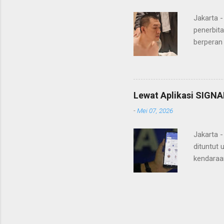
MH, mengaku
Jakarta 
penerbita
berperan
Doctor' d
DPO Lukma
Bareskri
merupaka
Lewat Aplikasi SIGNA
belakang
-
Mei 07, 2026
"Lukmanu
mengungka
Jakarta 
dituntut 
kendaraa
mengantr
Pajak Ke
smartpho
Korlanta
(PKB), s