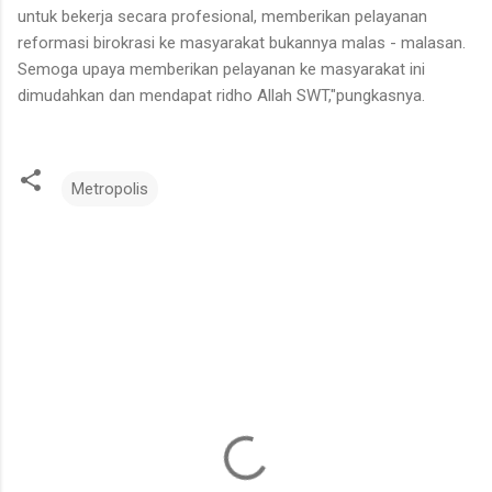
untuk bekerja secara profesional, memberikan pelayanan
reformasi birokrasi ke masyarakat bukannya malas - malasan.
Semoga upaya memberikan pelayanan ke masyarakat ini
dimudahkan dan mendapat ridho Allah SWT,"pungkasnya.
Metropolis
K
o
m
e
n
t
a
r