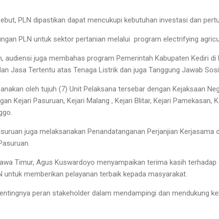
but, PLN dipastikan dapat mencukupi kebutuhan investasi dan pert
gan PLN untuk sektor pertanian melalui program electrifying agricu
kan, audiensi juga membahas program Pemerintah Kabupaten Kediri di 
an Jasa Tertentu atas Tenaga Listrik dan juga Tanggung Jawab Sosi
sanakan oleh tujuh (7) Unit Pelaksana tersebar dengan Kejaksaan Neg
an Kejari Pasuruan, Kejari Malang , Kejari Blitar, Kejari Pamekasan, K
nggo.
Pasuruan juga melaksanakan Penandatanganan Perjanjian Kerjasama 
 Pasuruan.
awa Timur, Agus Kuswardoyo menyampaikan terima kasih terhadap s
 untuk memberikan pelayanan terbaik kepada masyarakat.
ntingnya peran stakeholder dalam mendampingi dan mendukung keb