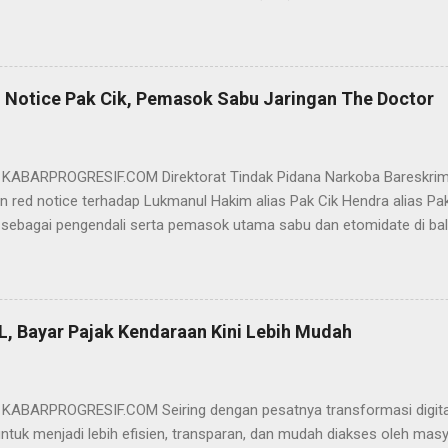
ai Sigit Sutanto SH MH, kasus penipuan yang menjerat Ervan tersebut
am pertimbangannya, hakim Sigit menerangkan, majelis hakim berpe
van tersebut tidak terdapat unsur penipuan sehingga dianggap bukan
elis hakim, kasus yang menjerat Ervan merupakan hubungan hukum 
 Notice Pak Cik, Pemasok Sabu Jaringan The Doctor
akwa Ervan diputus bebas dari tuntutan hukum (onslag van alle recht 
kuasa hukum Ervan , DR. Ismu Gunadi W, SH. M.Hum, Dody Iswandono, 
 bersyukur atas vonis bebas yang dijatuhkan majelis hakim kepada Er
- KABARPROGRESIF.COM Direktorat Tindak Pidana Narkoba Bareskrim
n red notice terhadap Lukmanul Hakim alias Pak Cik Hendra alias Pak 
 sebagai pengendali serta pemasok utama sabu dan etomidate di bali
i Indonesia. "Mengajukan permohonan penerbitan red notice melalui D
nul Hakim alias Hendra alias Pak Haji," kata Direktur Tindak Pidana 
m Polri Brigjen Eko Hadi Santoso. dalam keterangannya, Rabu (20/5)
n warga negara Indonesia (WNI) asal Aceh yang saat ini terdeteksi 
L, Bayar Pajak Kendaraan Kini Lebih Mudah
an status kewarganegaraan sudah berpindah menjadi warga negara Sa
l Hakim merupakan DPO BNN RI terkait perkara TPPU tindak pidana na
pkan hasil analisa transaksi perbankan terhadap rekening jaringan si
- KABARPROGRESIF.COM Seiring dengan pesatnya transformasi digital,
untuk menjadi lebih efisien, transparan, dan mudah diakses oleh mas