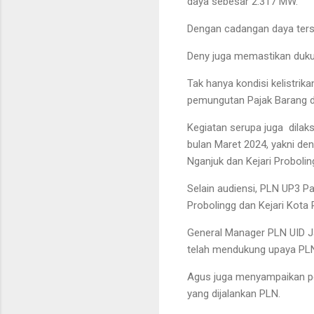
daya sebesar 2.317 MW.
Dengan cadangan daya terse
Deny juga memastikan dukun
Tak hanya kondisi kelistri
pemungutan Pajak Barang d
Kegiatan serupa juga dilak
bulan Maret 2024, yakni deng
Nganjuk dan Kejari Proboli
Selain audiensi, PLN UP3 
Probolingg dan Kejari Kota
General Manager PLN UID J
telah mendukung upaya PLN
Agus juga menyampaikan pe
yang dijalankan PLN.