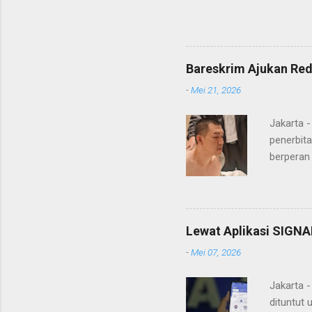
yang diketu
pidana. Dal
terdakwa Er
Menurut maj
Bareskrim Ajukan Red
itulah, terd
-
Mei 21, 2026
itu ketiga 
MH, mengaku
Jakarta 
penerbita
berperan
Doctor' d
DPO Lukma
Bareskri
merupaka
Lewat Aplikasi SIGNA
belakang
-
Mei 07, 2026
"Lukmanu
mengungka
Jakarta 
dituntut 