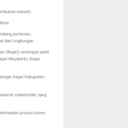
umbuhan industri.
lture.
bidang pertanian,
al dan Lingkungan.
eri (Kejari) setempat pada
ejari Mojokerto, Kejari
dengan Kejari Kabupaten
eluruh stakeholder yang
erhasilan proses bisnis