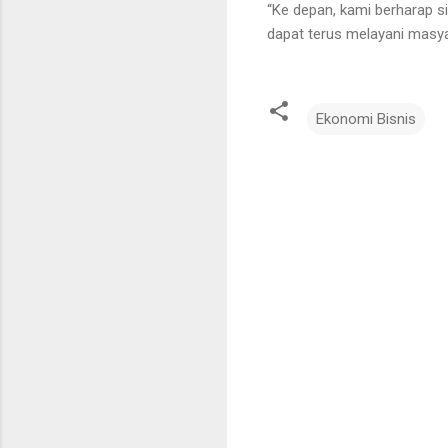
“Ke depan, kami berharap sin
dapat terus melayani masya
Ekonomi Bisnis
K
o
m
e
n
t
a
r