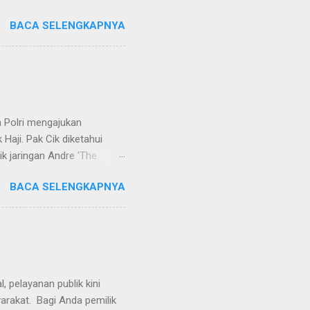
 dinyatakan bukan perkara
BACA SELENGKAPNYA
ndapat bahwa perbuatan
 merupakan tindak pidana.
keperdataan. Atas dasar
vervolging). Menanggapi hal
SH. MH dan Nur Hadi, SH.
...
 Polri mengajukan
Haji. Pak Cik diketahui
k jaringan Andre 'The
ivhubinter Polri terhadap
BACA SELENGKAPNYA
Narkoba (Dirtipidnarkoba)
. Eko menerangkan Pak Cik
berada di Malaysia. Namun,
int Kitts and Nevis.
rkotika," ucap Eko. Eko
ndikat na...
 pelayanan publik kini
yarakat. Bagi Anda pemilik