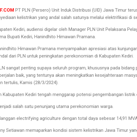
IF.COM
PT PLN (Persero) Unit Induk Distribusi (UID) Jawa Timur ter
ediaan kelistrikan yang andal salah satunya melalui elektrifikasi di s
aten Kediri, audiensi digelar oleh Manager PLN Unit Pelaksana Pel
ama Bupati Kediri, Hanindhito Himawan Pramana.
Hanindhito Himawan Pramana menyampaikan apresiasi atas kunjungan
andal dari PLN untuk peningkatan perekonomian di Kabupaten Kediri.
PLN sangat penting supaya seluruh program, khususnya pada bidang pe
berjalan baik, yang tentunya akan meningkatkan kesejahteraan masyar
n tertulis, Kamis (28/3/2024).
h Kabupaten Kediri tengah menggarap potensi pengembangan listrik d
 menjadi salah satu penunjang utama perekonomian warga.
anggan electrifying agriculture dengan total daya sebesar 14,91 MVA
ny Setiawan memaparkan kondisi sistem kelistrikan Jawa Timur yang 