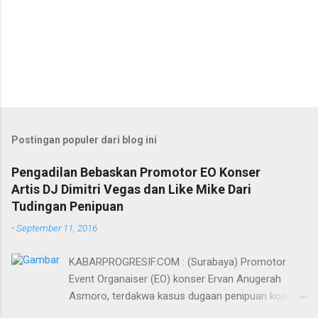
Postingan populer dari blog ini
Pengadilan Bebaskan Promotor EO Konser
Artis DJ Dimitri Vegas dan Like Mike Dari
Tudingan Penipuan
-
September 11, 2016
KABARPROGRESIF.COM : (Surabaya) Promotor
Event Organaiser (EO) konser Ervan Anugerah
Asmoro, terdakwa kasus dugaan penipuan konser
artis DJ dimitri vegas dan like mike akhirnya bebas