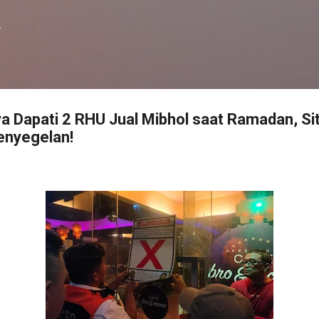
Langsung ke konten utama
f
a Dapati 2 RHU Jual Mibhol saat Ramadan, Sit
enyegelan!