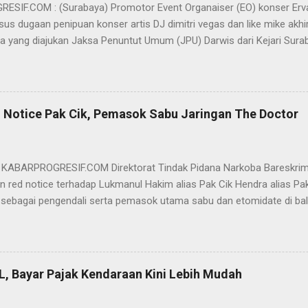
SIF.COM : (Surabaya) Promotor Event Organaiser (EO) konser Er
us dugaan penipuan konser artis DJ dimitri vegas dan like mike akhi
ra yang diajukan Jaksa Penuntut Umum (JPU) Darwis dari Kejari Surab
ai Sigit Sutanto SH MH, kasus penipuan yang menjerat Ervan tersebut
am pertimbangannya, hakim Sigit menerangkan, majelis hakim berpe
van tersebut tidak terdapat unsur penipuan sehingga dianggap bukan
elis hakim, kasus yang menjerat Ervan merupakan hubungan hukum 
 Notice Pak Cik, Pemasok Sabu Jaringan The Doctor
akwa Ervan diputus bebas dari tuntutan hukum (onslag van alle recht 
kuasa hukum Ervan , DR. Ismu Gunadi W, SH. M.Hum, Dody Iswandono, 
 bersyukur atas vonis bebas yang dijatuhkan majelis hakim kepada Er
- KABARPROGRESIF.COM Direktorat Tindak Pidana Narkoba Bareskrim
n red notice terhadap Lukmanul Hakim alias Pak Cik Hendra alias Pak 
 sebagai pengendali serta pemasok utama sabu dan etomidate di bali
i Indonesia. "Mengajukan permohonan penerbitan red notice melalui D
nul Hakim alias Hendra alias Pak Haji," kata Direktur Tindak Pidana 
m Polri Brigjen Eko Hadi Santoso. dalam keterangannya, Rabu (20/5)
n warga negara Indonesia (WNI) asal Aceh yang saat ini terdeteksi 
L, Bayar Pajak Kendaraan Kini Lebih Mudah
an status kewarganegaraan sudah berpindah menjadi warga negara Sa
l Hakim merupakan DPO BNN RI terkait perkara TPPU tindak pidana na