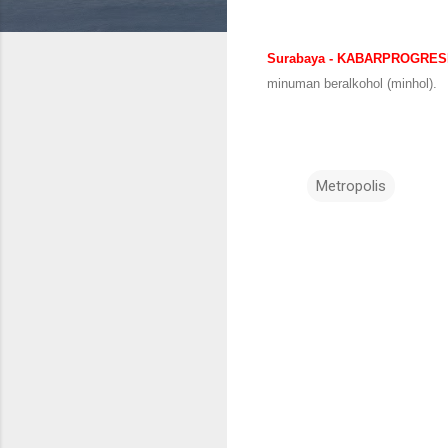
Surabaya - KABARPROGRES
minuman beralkohol (minhol).
Metropolis
K
o
m
e
n
t
a
r