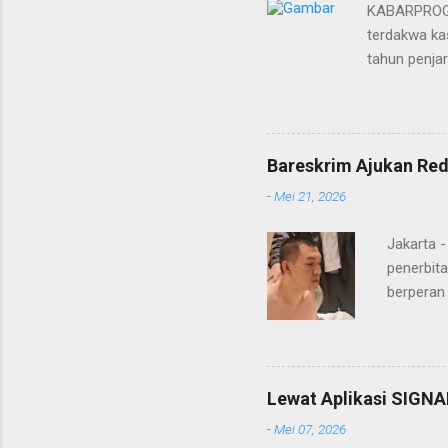
KABARPROGRE
terdakwa kas
tahun penja
yang diketu
pidana. Dal
terdakwa Er
Menurut maj
Bareskrim Ajukan Red
itulah, terd
-
Mei 21, 2026
itu ketiga 
MH, mengaku
Jakarta 
penerbita
berperan
Doctor' d
DPO Lukma
Bareskri
merupaka
Lewat Aplikasi SIGNA
belakang
-
Mei 07, 2026
"Lukmanu