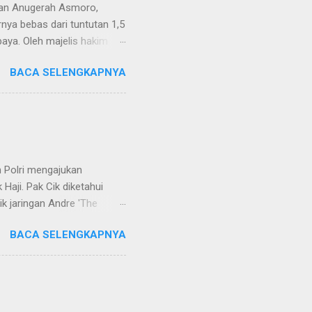
van Anugerah Asmoro,
rnya bebas dari tuntutan 1,5
aya. Oleh majelis hakim
 dinyatakan bukan perkara
BACA SELENGKAPNYA
ndapat bahwa perbuatan
 merupakan tindak pidana.
keperdataan. Atas dasar
vervolging). Menanggapi hal
SH. MH dan Nur Hadi, SH.
...
 Polri mengajukan
Haji. Pak Cik diketahui
k jaringan Andre 'The
ivhubinter Polri terhadap
BACA SELENGKAPNYA
Narkoba (Dirtipidnarkoba)
. Eko menerangkan Pak Cik
berada di Malaysia. Namun,
int Kitts and Nevis.
rkotika," ucap Eko. Eko