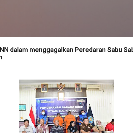
Langsung ke konten utama
f
NN dalam menggagalkan Peredaran Sabu Sabu
h