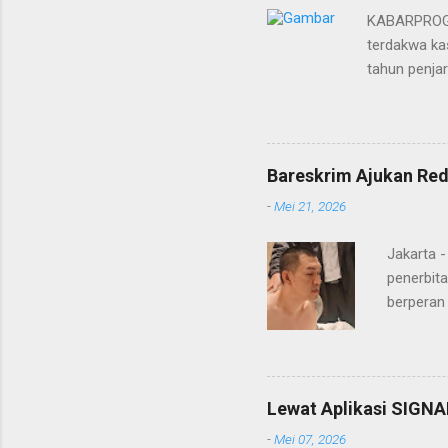
KABARPROGRE
terdakwa kas
tahun penja
yang diketu
pidana. Dal
terdakwa Er
Menurut maj
Bareskrim Ajukan Red
itulah, terd
-
Mei 21, 2026
itu ketiga 
MH, mengaku
Jakarta 
penerbita
berperan
Doctor' d
DPO Lukma
Bareskri
merupaka
Lewat Aplikasi SIGNA
belakang
-
Mei 07, 2026
"Lukmanu