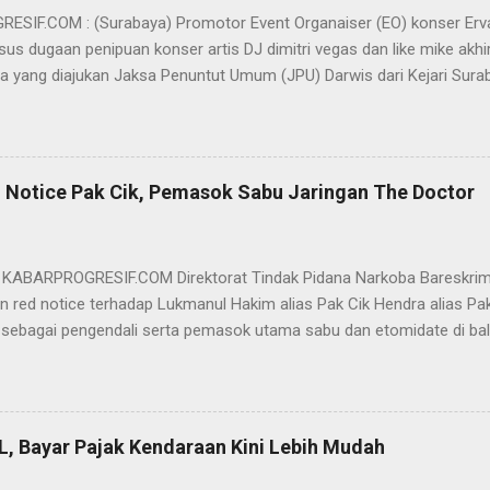
SIF.COM : (Surabaya) Promotor Event Organaiser (EO) konser Er
us dugaan penipuan konser artis DJ dimitri vegas dan like mike akhi
ra yang diajukan Jaksa Penuntut Umum (JPU) Darwis dari Kejari Surab
ai Sigit Sutanto SH MH, kasus penipuan yang menjerat Ervan tersebut
am pertimbangannya, hakim Sigit menerangkan, majelis hakim berpe
van tersebut tidak terdapat unsur penipuan sehingga dianggap bukan
elis hakim, kasus yang menjerat Ervan merupakan hubungan hukum 
 Notice Pak Cik, Pemasok Sabu Jaringan The Doctor
akwa Ervan diputus bebas dari tuntutan hukum (onslag van alle recht 
kuasa hukum Ervan , DR. Ismu Gunadi W, SH. M.Hum, Dody Iswandono, 
 bersyukur atas vonis bebas yang dijatuhkan majelis hakim kepada Er
- KABARPROGRESIF.COM Direktorat Tindak Pidana Narkoba Bareskrim
n red notice terhadap Lukmanul Hakim alias Pak Cik Hendra alias Pak 
 sebagai pengendali serta pemasok utama sabu dan etomidate di bali
i Indonesia. "Mengajukan permohonan penerbitan red notice melalui D
nul Hakim alias Hendra alias Pak Haji," kata Direktur Tindak Pidana 
m Polri Brigjen Eko Hadi Santoso. dalam keterangannya, Rabu (20/5)
n warga negara Indonesia (WNI) asal Aceh yang saat ini terdeteksi 
L, Bayar Pajak Kendaraan Kini Lebih Mudah
an status kewarganegaraan sudah berpindah menjadi warga negara Sa
l Hakim merupakan DPO BNN RI terkait perkara TPPU tindak pidana na