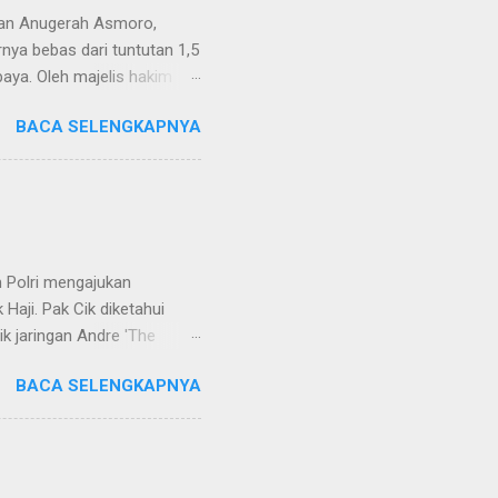
van Anugerah Asmoro,
rnya bebas dari tuntutan 1,5
aya. Oleh majelis hakim
 dinyatakan bukan perkara
BACA SELENGKAPNYA
ndapat bahwa perbuatan
 merupakan tindak pidana.
keperdataan. Atas dasar
vervolging). Menanggapi hal
SH. MH dan Nur Hadi, SH.
...
 Polri mengajukan
Haji. Pak Cik diketahui
k jaringan Andre 'The
ivhubinter Polri terhadap
BACA SELENGKAPNYA
Narkoba (Dirtipidnarkoba)
. Eko menerangkan Pak Cik
berada di Malaysia. Namun,
int Kitts and Nevis.
rkotika," ucap Eko. Eko