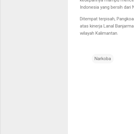
Indonesia yang bersih dari 
Ditempat terpisah, Pangko
atas kinerja Lanal Banjarm
wilayah Kalimantan.
Narkoba
K
o
m
e
n
t
a
r