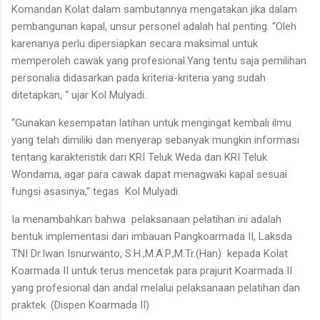
Komandan Kolat dalam sambutannya mengatakan jika dalam
pembangunan kapal, unsur personel adalah hal penting. “Oleh
karenanya perlu dipersiapkan secara maksimal untuk
memperoleh cawak yang profesional.Yang tentu saja pemilihan
personalia didasarkan pada kriteria-kriteria yang sudah
ditetapkan, “ ujar Kol Mulyadi.
“Gunakan kesempatan latihan untuk mengingat kembali ilmu
yang telah dimiliki dan menyerap sebanyak mungkin informasi
tentang karakteristik dari KRI Teluk Weda dan KRI Teluk
Wondama, agar para cawak dapat menagwaki kapal sesuai
fungsi asasinya,” tegas Kol Mulyadi.
Ia menambahkan bahwa pelaksanaan pelatihan ini adalah
bentuk implementasi dari imbauan Pangkoarmada II, Laksda
TNI Dr.Iwan Isnurwanto, S.H.,M.A.P.,M.Tr.(Han) kepada Kolat
Koarmada II untuk terus mencetak para prajurit Koarmada II
yang profesional dan andal melalui pelaksanaan pelatihan dan
praktek. (Dispen Koarmada II)