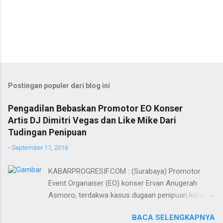
Postingan populer dari blog ini
Pengadilan Bebaskan Promotor EO Konser
Artis DJ Dimitri Vegas dan Like Mike Dari
Tudingan Penipuan
-
September 11, 2016
KABARPROGRESIF.COM : (Surabaya) Promotor
Event Organaiser (EO) konser Ervan Anugerah
Asmoro, terdakwa kasus dugaan penipuan konser
artis DJ dimitri vegas dan like mike akhirnya bebas
BACA SELENGKAPNYA
dari tuntutan 1,5 tahun penjara yang diajukan Jaksa