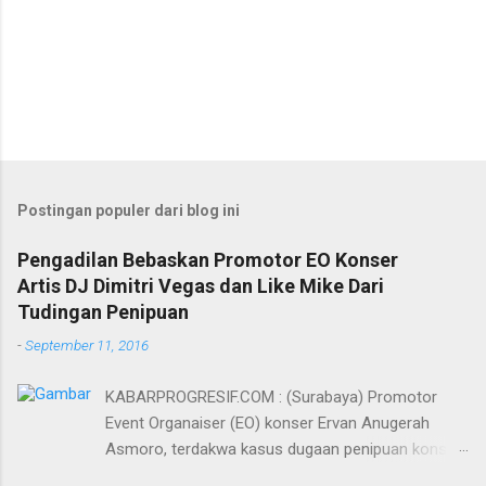
Postingan populer dari blog ini
Pengadilan Bebaskan Promotor EO Konser
Artis DJ Dimitri Vegas dan Like Mike Dari
Tudingan Penipuan
-
September 11, 2016
KABARPROGRESIF.COM : (Surabaya) Promotor
Event Organaiser (EO) konser Ervan Anugerah
Asmoro, terdakwa kasus dugaan penipuan konser
artis DJ dimitri vegas dan like mike akhirnya bebas