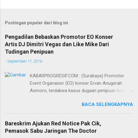
Postingan populer dari blog ini
Pengadilan Bebaskan Promotor EO Konser
Artis DJ Dimitri Vegas dan Like Mike Dari
Tudingan Penipuan
-
September 11, 2016
KABARPROGRESIF.COM : (Surabaya) Promotor
Event Organaiser (EO) konser Ervan Anugerah
Asmoro, terdakwa kasus dugaan penipuan konser
artis DJ dimitri vegas dan like mike akhirnya bebas
BACA SELENGKAPNYA
dari tuntutan 1,5 tahun penjara yang diajukan Jaksa
Penuntut Umum (JPU) Darwis dari Kejari Surabaya.
Oleh majelis hakim yang diketuai Sigit Sutanto SH
Bareskrim Ajukan Red Notice Pak Cik,
MH, kasus penipuan yang menjerat Ervan tersebut
Pemasok Sabu Jaringan The Doctor
dinyatakan bukan perkara pidana. Dalam