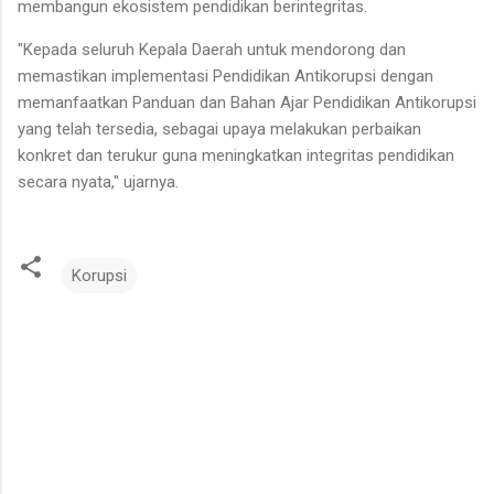
membangun ekosistem pendidikan berintegritas.
"Kepada seluruh Kepala Daerah untuk mendorong dan
memastikan implementasi Pendidikan Antikorupsi dengan
memanfaatkan Panduan dan Bahan Ajar Pendidikan Antikorupsi
yang telah tersedia, sebagai upaya melakukan perbaikan
konkret dan terukur guna meningkatkan integritas pendidikan
secara nyata," ujarnya.
Korupsi
K
o
m
e
n
t