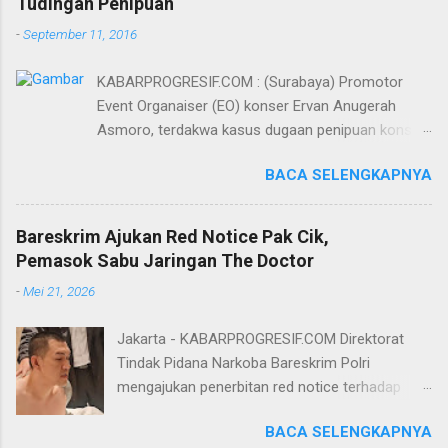
Tudingan Penipuan
-
September 11, 2016
KABARPROGRESIF.COM : (Surabaya) Promotor
Event Organaiser (EO) konser Ervan Anugerah
Asmoro, terdakwa kasus dugaan penipuan konser
artis DJ dimitri vegas dan like mike akhirnya bebas
BACA SELENGKAPNYA
dari tuntutan 1,5 tahun penjara yang diajukan Jaksa
Penuntut Umum (JPU) Darwis dari Kejari Surabaya.
Oleh majelis hakim yang diketuai Sigit Sutanto SH
Bareskrim Ajukan Red Notice Pak Cik,
MH, kasus penipuan yang menjerat Ervan tersebut
Pemasok Sabu Jaringan The Doctor
dinyatakan bukan perkara pidana. Dalam
-
Mei 21, 2026
pertimbangannya, hakim Sigit menerangkan,
majelis hakim berpendapat bahwa perbuatan
Jakarta - KABARPROGRESIF.COM Direktorat
terdakwa Ervan tersebut tidak terdapat unsur
Tindak Pidana Narkoba Bareskrim Polri
penipuan sehingga dianggap bukan merupakan
mengajukan penerbitan red notice terhadap
tindak pidana. Menurut majelis hakim, kasus yang
Lukmanul Hakim alias Pak Cik Hendra alias Pak
menjerat Ervan merupakan hubungan hukum
BACA SELENGKAPNYA
Haji. Pak Cik diketahui berperan sebagai
keperdataan. Atas dasar itulah, terdakwa Ervan