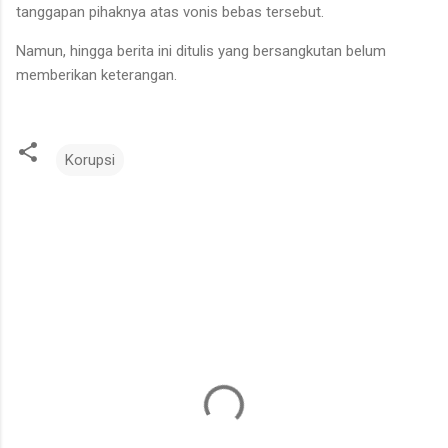
tanggapan pihaknya atas vonis bebas tersebut.
Namun, hingga berita ini ditulis yang bersangkutan belum
memberikan keterangan.
Korupsi
K
o
m
e
n
t
a
r