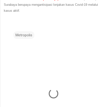
Surabaya berupaya mengantisipasi lonjakan kasus Covid-19 melalui
kasus aktif.
Metropolis
K
o
m
e
n
t
a
r