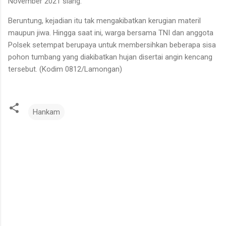
November 2021 siang.
Beruntung, kejadian itu tak mengakibatkan kerugian materil
maupun jiwa. Hingga saat ini, warga bersama TNI dan anggota
Polsek setempat berupaya untuk membersihkan beberapa sisa
pohon tumbang yang diakibatkan hujan disertai angin kencang
tersebut. (Kodim 0812/Lamongan)
Hankam
K
o
m
e
n
t
a