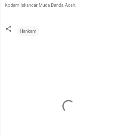
Kodam Iskandar Muda Banda Aceh.
Hankam
K
o
m
e
n
t
a
r