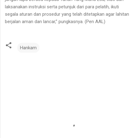
laksanakan instruksi serta petunjuk dari para pelatih, ikuti
segala aturan dan prosedur yang telah ditetapkan agar lahitan
berjalan aman dan lancar,” pungkasnya. (Pen AAL)
Hankam
K
o
m
e
n
t
a
r