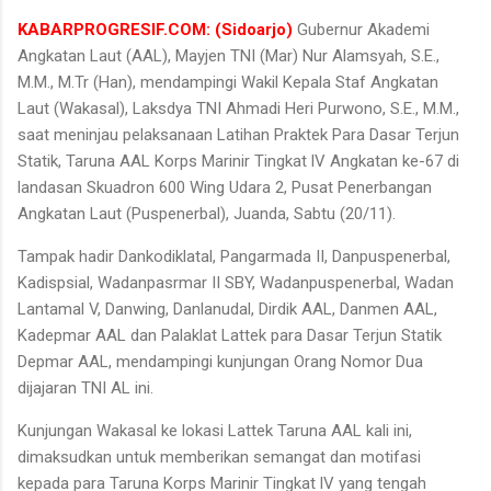
KABARPROGRESIF.COM: (Sidoarjo)
Gubernur Akademi
Angkatan Laut (AAL), Mayjen TNI (Mar) Nur Alamsyah, S.E.,
M.M., M.Tr (Han), mendampingi Wakil Kepala Staf Angkatan
Laut (Wakasal), Laksdya TNI Ahmadi Heri Purwono, S.E., M.M.,
saat meninjau pelaksanaan Latihan Praktek Para Dasar Terjun
Statik, Taruna AAL Korps Marinir Tingkat lV Angkatan ke-67 di
landasan Skuadron 600 Wing Udara 2, Pusat Penerbangan
Angkatan Laut (Puspenerbal), Juanda, Sabtu (20/11).
Tampak hadir Dankodiklatal, Pangarmada II, Danpuspenerbal,
Kadispsial, Wadanpasrmar II SBY, Wadanpuspenerbal, Wadan
Lantamal V, Danwing, Danlanudal, Dirdik AAL, Danmen AAL,
Kadepmar AAL dan Palaklat Lattek para Dasar Terjun Statik
Depmar AAL, mendampingi kunjungan Orang Nomor Dua
dijajaran TNI AL ini.
Kunjungan Wakasal ke lokasi Lattek Taruna AAL kali ini,
dimaksudkan untuk memberikan semangat dan motifasi
kepada para Taruna Korps Marinir Tingkat lV yang tengah