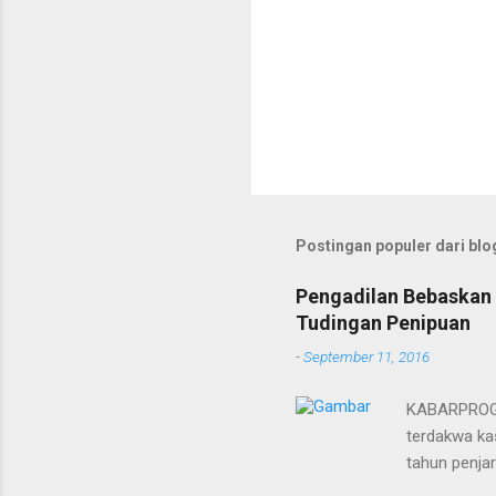
Postingan populer dari blog
Pengadilan Bebaskan 
Tudingan Penipuan
-
September 11, 2016
KABARPROGRE
terdakwa kas
tahun penja
yang diketu