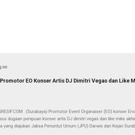
 ini
Promotor EO Konser Artis DJ Dimitri Vegas dan Like M
SIF.COM : (Surabaya) Promotor Event Organaiser (EO) konser Er
us dugaan penipuan konser artis DJ dimitri vegas dan like mike akhi
ra yang diajukan Jaksa Penuntut Umum (JPU) Darwis dari Kejari Surab
ai Sigit Sutanto SH MH, kasus penipuan yang menjerat Ervan tersebut