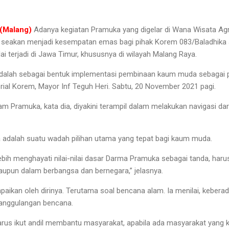
(Malang)
Adanya kegiatan Pramuka yang digelar di Wana Wisata A
seakan menjadi kesempatan emas bagi pihak Korem 083/Baladhika 
 terjadi di Jawa Timur, khususnya di wilayah Malang Raya.
 adalah sebagai bentuk implementasi pembinaan kaum muda sebagai pu
orial Korem, Mayor Inf Teguh Heri. Sabtu, 20 November 2021 pagi.
m Pramuka, kata dia, diyakini terampil dalam melakukan navigasi da
a adalah suatu wadah pilihan utama yang tepat bagi kaum muda.
ebih menghayati nilai-nilai dasar Darma Pramuka sebagai tanda, h
upun dalam berbangsa dan bernegara,” jelasnya.
aikan oleh dirinya. Terutama soal bencana alam. Ia menilai, kebera
nanggulangan bencana.
 harus ikut andil membantu masyarakat, apabila ada masyarakat yang