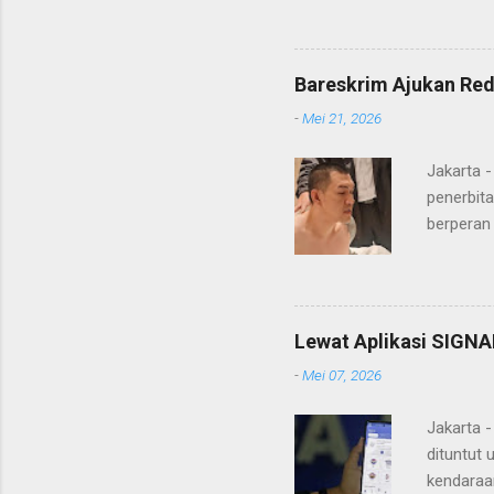
pidana. Dal
terdakwa Er
Menurut maj
Bareskrim Ajukan Red
itulah, terd
-
Mei 21, 2026
itu ketiga 
MH, mengaku
Jakarta 
penerbita
berperan
Doctor' d
DPO Lukma
Bareskri
merupaka
Lewat Aplikasi SIGNA
belakang
-
Mei 07, 2026
"Lukmanu
mengungka
Jakarta 
dituntut 
kendaraa