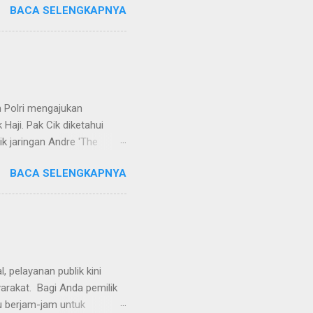
BACA SELENGKAPNYA
ndapat bahwa perbuatan
 merupakan tindak pidana.
keperdataan. Atas dasar
vervolging). Menanggapi hal
SH. MH dan Nur Hadi, SH.
...
 Polri mengajukan
Haji. Pak Cik diketahui
k jaringan Andre 'The
ivhubinter Polri terhadap
BACA SELENGKAPNYA
Narkoba (Dirtipidnarkoba)
. Eko menerangkan Pak Cik
berada di Malaysia. Namun,
int Kitts and Nevis.
rkotika," ucap Eko. Eko
ndikat na...
 pelayanan publik kini
yarakat. Bagi Anda pemilik
u berjam-jam untuk