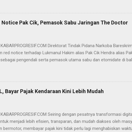
am pertimbangannya, hakim Sigit menerangkan, majelis hakim berpe
van tersebut tidak terdapat unsur penipuan sehingga dianggap bukan
elis hakim, kasus yang menjerat Ervan merupakan hubungan hukum 
 Notice Pak Cik, Pemasok Sabu Jaringan The Doctor
akwa Ervan diputus bebas dari tuntutan hukum (onslag van alle recht 
kuasa hukum Ervan , DR. Ismu Gunadi W, SH. M.Hum, Dody Iswandono, 
 bersyukur atas vonis bebas yang dijatuhkan majelis hakim kepada Er
- KABARPROGRESIF.COM Direktorat Tindak Pidana Narkoba Bareskrim
n red notice terhadap Lukmanul Hakim alias Pak Cik Hendra alias Pak 
 sebagai pengendali serta pemasok utama sabu dan etomidate di bali
i Indonesia. "Mengajukan permohonan penerbitan red notice melalui D
nul Hakim alias Hendra alias Pak Haji," kata Direktur Tindak Pidana 
m Polri Brigjen Eko Hadi Santoso. dalam keterangannya, Rabu (20/5)
n warga negara Indonesia (WNI) asal Aceh yang saat ini terdeteksi 
L, Bayar Pajak Kendaraan Kini Lebih Mudah
an status kewarganegaraan sudah berpindah menjadi warga negara Sa
l Hakim merupakan DPO BNN RI terkait perkara TPPU tindak pidana na
pkan hasil analisa transaksi perbankan terhadap rekening jaringan si
- KABARPROGRESIF.COM Seiring dengan pesatnya transformasi digital,
untuk menjadi lebih efisien, transparan, dan mudah diakses oleh mas
n bermotor, membayar pajak kini tidak perlu lagi menghabiskan wakt