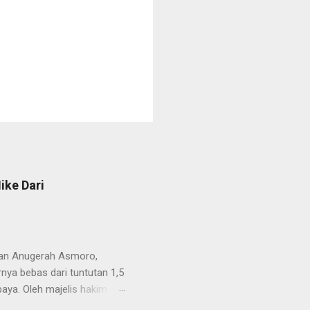
ike Dari
van Anugerah Asmoro,
rnya bebas dari tuntutan 1,5
aya. Oleh majelis hakim
 dinyatakan bukan perkara