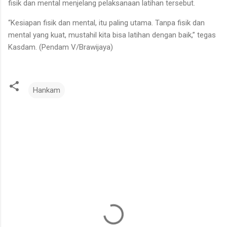
fisik dan mental menjelang pelaksanaan latihan tersebut.
“Kesiapan fisik dan mental, itu paling utama. Tanpa fisik dan
mental yang kuat, mustahil kita bisa latihan dengan baik,” tegas
Kasdam. (Pendam V/Brawijaya)
Hankam
K
o
m
e
n
t
a
r