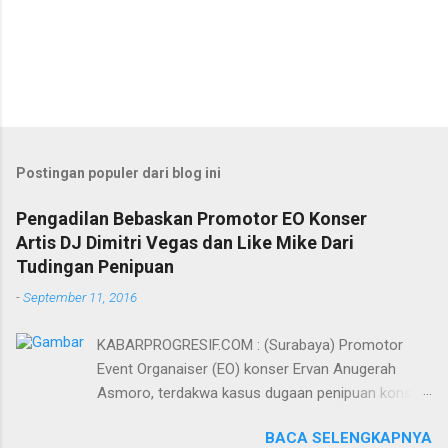
Postingan populer dari blog ini
Pengadilan Bebaskan Promotor EO Konser
Artis DJ Dimitri Vegas dan Like Mike Dari
Tudingan Penipuan
-
September 11, 2016
KABARPROGRESIF.COM : (Surabaya) Promotor
Event Organaiser (EO) konser Ervan Anugerah
Asmoro, terdakwa kasus dugaan penipuan konser
artis DJ dimitri vegas dan like mike akhirnya bebas
BACA SELENGKAPNYA
dari tuntutan 1,5 tahun penjara yang diajukan Jaksa