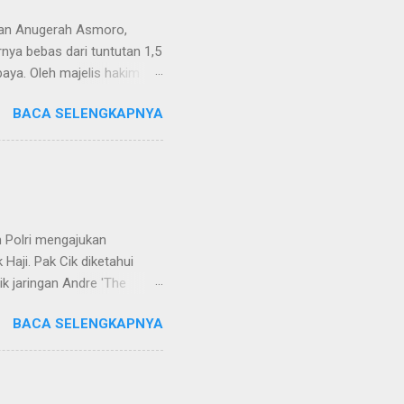
van Anugerah Asmoro,
rnya bebas dari tuntutan 1,5
aya. Oleh majelis hakim
 dinyatakan bukan perkara
BACA SELENGKAPNYA
ndapat bahwa perbuatan
 merupakan tindak pidana.
keperdataan. Atas dasar
vervolging). Menanggapi hal
SH. MH dan Nur Hadi, SH.
...
 Polri mengajukan
Haji. Pak Cik diketahui
k jaringan Andre 'The
ivhubinter Polri terhadap
BACA SELENGKAPNYA
Narkoba (Dirtipidnarkoba)
. Eko menerangkan Pak Cik
berada di Malaysia. Namun,
int Kitts and Nevis.