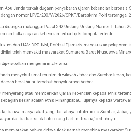
 Abu Janda terkait dugaan penyebaran ujaran kebencian berbasis S
r dengan nomor LP/B/230/V/2026/SPKT/Bareskrim Polri tertanggal 2
nda disangka melanggar Pasal 242 Undang-Undang Nomor 1 Tahun 2
 menimbulkan ujaran kebencian terhadap kelompok tertentu.
ukum dan HAM DPP IKM, Defrizal Djamaris mengatakan pelaporan itu
dinilai telah menyakiti masyarakat Sumatera Barat khususnya Minan
dipersoalkan mengenai intoleransi.
Janda menyebut umat muslim di wilayah Jabar dan Sumbar keras, ke
erah berakhir ar tersebut banyak orang barbar.
ik menyerang atau memberikan ujaran kebencian kepada etnis terten
sebagian besar adalah etnis Minangkabau," ujarnya kepada wartawa
nda) bahwa masyarakat yang daerahnya intoleran itu Sumbar, Jabar, 
syarakat barbar, seolah itu orang barbar di sana," imbuhnya.
anda menyatakan bahwa dirinya tidak pernah menghina masyarakat S