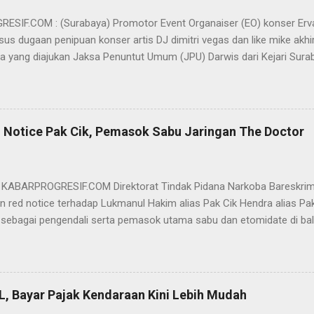
SIF.COM : (Surabaya) Promotor Event Organaiser (EO) konser Er
us dugaan penipuan konser artis DJ dimitri vegas dan like mike akhi
ra yang diajukan Jaksa Penuntut Umum (JPU) Darwis dari Kejari Surab
ai Sigit Sutanto SH MH, kasus penipuan yang menjerat Ervan tersebut
am pertimbangannya, hakim Sigit menerangkan, majelis hakim berpe
van tersebut tidak terdapat unsur penipuan sehingga dianggap bukan
elis hakim, kasus yang menjerat Ervan merupakan hubungan hukum 
 Notice Pak Cik, Pemasok Sabu Jaringan The Doctor
akwa Ervan diputus bebas dari tuntutan hukum (onslag van alle recht 
kuasa hukum Ervan , DR. Ismu Gunadi W, SH. M.Hum, Dody Iswandono, 
 bersyukur atas vonis bebas yang dijatuhkan majelis hakim kepada Er
- KABARPROGRESIF.COM Direktorat Tindak Pidana Narkoba Bareskrim
n red notice terhadap Lukmanul Hakim alias Pak Cik Hendra alias Pak 
 sebagai pengendali serta pemasok utama sabu dan etomidate di bali
i Indonesia. "Mengajukan permohonan penerbitan red notice melalui D
nul Hakim alias Hendra alias Pak Haji," kata Direktur Tindak Pidana 
m Polri Brigjen Eko Hadi Santoso. dalam keterangannya, Rabu (20/5)
n warga negara Indonesia (WNI) asal Aceh yang saat ini terdeteksi 
L, Bayar Pajak Kendaraan Kini Lebih Mudah
an status kewarganegaraan sudah berpindah menjadi warga negara Sa