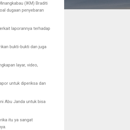
inangkabau (IKM) Braditi
 soal dugaan penyebaran
terkait laporannya terhadap
rikan bukti-bukti dan juga
gkapan layar, video,
apor untuk diperiksa dan
ini Abu Janda untuk bisa
ika itu ya sangat
nya.