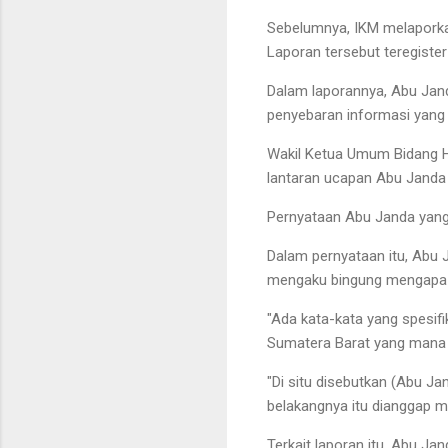
Sebelumnya, IKM melaporkan
Laporan tersebut teregiste
Dalam laporannya, Abu Ja
penyebaran informasi yang
Wakil Ketua Umum Bidang H
lantaran ucapan Abu Janda 
Pernyataan Abu Janda yang 
Dalam pernyataan itu, Abu 
mengaku bingung mengapa da
"Ada kata-kata yang spesif
Sumatera Barat yang mana 
"Di situ disebutkan (Abu Ja
belakangnya itu dianggap ma
Terkait laporan itu, Abu J