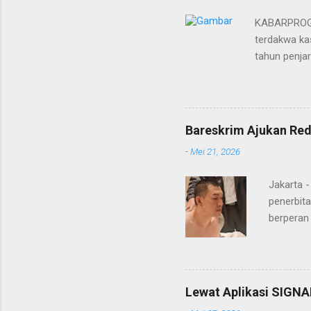
KABARPROGRE
terdakwa kas
tahun penja
yang diketu
pidana. Dal
terdakwa Er
Menurut maj
Bareskrim Ajukan Red
itulah, terd
-
Mei 21, 2026
itu ketiga 
MH, mengaku
Jakarta 
penerbita
berperan
Doctor' d
DPO Lukma
Bareskri
merupaka
Lewat Aplikasi SIGNA
belakang