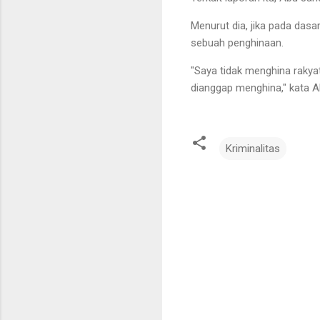
Menurut dia, jika pada das
sebuah penghinaan.
"Saya tidak menghina rakya
dianggap menghina," kata A
Kriminalitas
K
o
m
e
n
t
a