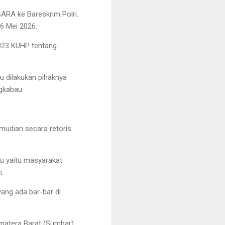
ARA ke Bareskrim Polri.
6 Mei 2026.
023 KUHP tentang
 dilakukan pihaknya
gkabau.
mudian secara retoris
tu yaitu masyarakat
n.
yang ada bar-bar di
umatera Barat (Sumbar).