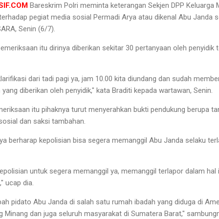
SIF.COM
Bareskrim Polri meminta keterangan Sekjen DPP Keluarga M
 terhadap pegiat media sosial Permadi Arya atau dikenal Abu Janda
ARA, Senin (6/7).
meriksaan itu dirinya diberikan sekitar 30 pertanyaan oleh penyidik 
klarifikasi dari tadi pagi ya, jam 10.00 kita diundang dan sudah membe
ang diberikan oleh penyidik," kata Braditi kepada wartawan, Senin.
eriksaan itu pihaknya turut menyerahkan bukti pendukung berupa tan
sosial dan saksi tambahan.
ya berharap kepolisian bisa segera memanggil Abu Janda selaku terl
kepolisian untuk segera memanggil ya, memanggil terlapor dalam hal 
 ucap dia.
ah pidato Abu Janda di salah satu rumah ibadah yang diduga di Amer
g Minang dan juga seluruh masyarakat di Sumatera Barat," sambung