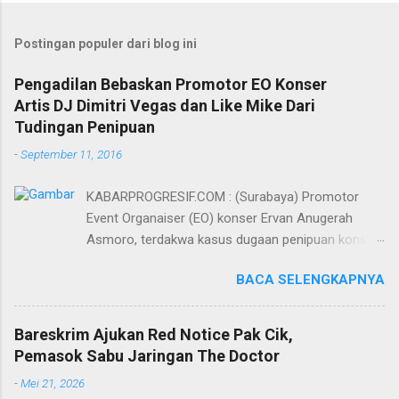
Postingan populer dari blog ini
Pengadilan Bebaskan Promotor EO Konser
Artis DJ Dimitri Vegas dan Like Mike Dari
Tudingan Penipuan
-
September 11, 2016
KABARPROGRESIF.COM : (Surabaya) Promotor
Event Organaiser (EO) konser Ervan Anugerah
Asmoro, terdakwa kasus dugaan penipuan konser
artis DJ dimitri vegas dan like mike akhirnya bebas
BACA SELENGKAPNYA
dari tuntutan 1,5 tahun penjara yang diajukan Jaksa
Penuntut Umum (JPU) Darwis dari Kejari Surabaya.
Oleh majelis hakim yang diketuai Sigit Sutanto SH
Bareskrim Ajukan Red Notice Pak Cik,
MH, kasus penipuan yang menjerat Ervan tersebut
Pemasok Sabu Jaringan The Doctor
dinyatakan bukan perkara pidana. Dalam
-
Mei 21, 2026
pertimbangannya, hakim Sigit menerangkan,