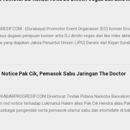
SIF.COM : (Surabaya) Promotor Event Organaiser (EO) konser Er
us dugaan penipuan konser artis DJ dimitri vegas dan like mike akhi
ra yang diajukan Jaksa Penuntut Umum (JPU) Darwis dari Kejari Surab
ai Sigit Sutanto SH MH, kasus penipuan yang menjerat Ervan tersebut
am pertimbangannya, hakim Sigit menerangkan, majelis hakim berpe
van tersebut tidak terdapat unsur penipuan sehingga dianggap bukan
elis hakim, kasus yang menjerat Ervan merupakan hubungan hukum 
 Notice Pak Cik, Pemasok Sabu Jaringan The Doctor
akwa Ervan diputus bebas dari tuntutan hukum (onslag van alle recht 
kuasa hukum Ervan , DR. Ismu Gunadi W, SH. M.Hum, Dody Iswandono, 
 bersyukur atas vonis bebas yang dijatuhkan majelis hakim kepada Er
- KABARPROGRESIF.COM Direktorat Tindak Pidana Narkoba Bareskrim
n red notice terhadap Lukmanul Hakim alias Pak Cik Hendra alias Pak 
 sebagai pengendali serta pemasok utama sabu dan etomidate di bali
i Indonesia. "Mengajukan permohonan penerbitan red notice melalui D
nul Hakim alias Hendra alias Pak Haji," kata Direktur Tindak Pidana 