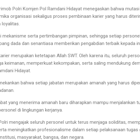
imob Polri Komjen Pol Ramdani Hidayat menegaskan bahwa mutasi 
mika organisasi sekaligus proses pembinaan karier yang harus dite
 loyalitas.
ui mekanisme serta pertimbangan pimpinan, sehingga setiap person
ang dada dan senantiasa memberikan pengabdian terbaik kepada ins
arier merupakan ketetapan Allah SWT. Oleh karena itu, seluruh perso
jaga keimanan, memperkuat kekompakan, serta saling mendukung dem
amdani Hidayat.
enekankan bahwa setiap jabatan merupakan amanah yang harus dipe
eladanan.
pejabat yang menerima amanah baru diharapkan mampu menjalankan t
personel di lingkungan kerjanya.
 Polri mengajak seluruh personel untuk terus menjaga soliditas, me
erta meningkatkan profesionalisme dalam setiap pelaksanaan tuga
nstitusi, masyarakat, bangsa, dan negara.