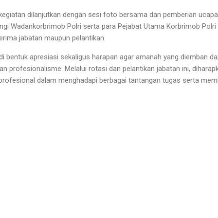
kegiatan dilanjutkan dengan sesi foto bersama dan pemberian ucap
ngi Wadankorbrimob Polri serta para Pejabat Utama Korbrimob Polri
erima jabatan maupun pelantikan.
 bentuk apresiasi sekaligus harapan agar amanah yang diemban dap
dan profesionalisme. Melalui rotasi dan pelantikan jabatan ini, dihara
n profesional dalam menghadapi berbagai tantangan tugas serta memb