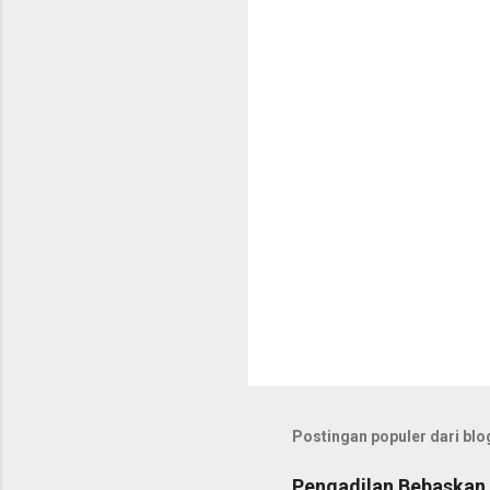
t
a
r
Postingan populer dari blog
Pengadilan Bebaskan 