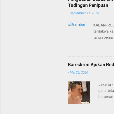
Tudingan Penipuan
-
September 11, 2016
KABARPROGRE
terdakwa kas
tahun penja
yang diketu
pidana. Dal
terdakwa Er
Menurut maj
Bareskrim Ajukan Red
itulah, terd
-
Mei 21, 2026
itu ketiga 
MH, mengaku
Jakarta 
penerbita
berperan
Doctor' d
DPO Lukma