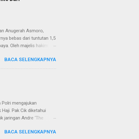
van Anugerah Asmoro,
rnya bebas dari tuntutan 1,5
aya. Oleh majelis hakim
 dinyatakan bukan perkara
BACA SELENGKAPNYA
ndapat bahwa perbuatan
 merupakan tindak pidana.
keperdataan. Atas dasar
vervolging). Menanggapi hal
SH. MH dan Nur Hadi, SH.
...
 Polri mengajukan
Haji. Pak Cik diketahui
k jaringan Andre 'The
ivhubinter Polri terhadap
BACA SELENGKAPNYA
Narkoba (Dirtipidnarkoba)