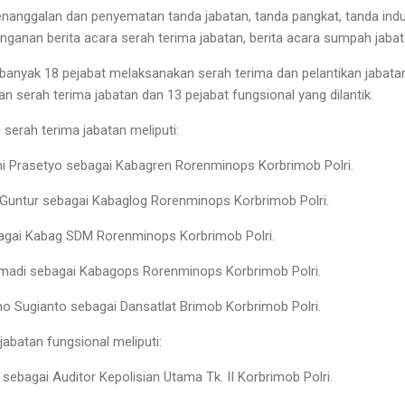
enanggalan dan penyematan tanda jabatan, tanda pangkat, tanda ind
anan berita acara serah terima jabatan, berita acara sumpah jabatan
anyak 18 pejabat melaksanakan serah terima dan pelantikan jabatan, 
n serah terima jabatan dan 13 pejabat fungsional yang dilantik.
serah terima jabatan meliputi:
hi Prasetyo sebagai Kabagren Rorenminops Korbrimob Polri.
untur sebagai Kabaglog Rorenminops Korbrimob Polri.
agai Kabag SDM Rorenminops Korbrimob Polri.
madi sebagai Kabagops Rorenminops Korbrimob Polri.
 Sugianto sebagai Dansatlat Brimob Korbrimob Polri.
jabatan fungsional meliputi:
sebagai Auditor Kepolisian Utama Tk. II Korbrimob Polri.