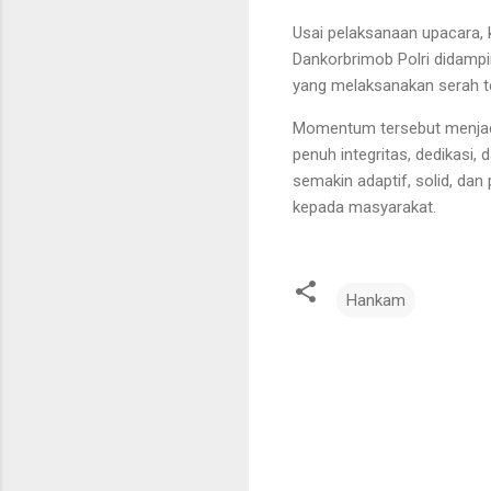
Usai pelaksanaan upacara, 
Dankorbrimob Polri didampi
yang melaksanakan serah t
Momentum tersebut menjadi
penuh integritas, dedikasi, 
semakin adaptif, solid, da
kepada masyarakat.
Hankam
K
o
m
e
n