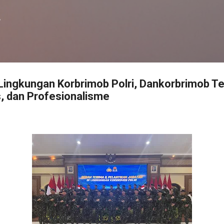
Langsung ke konten utama
f
 Lingkungan Korbrimob Polri, Dankorbrimob T
, dan Profesionalisme