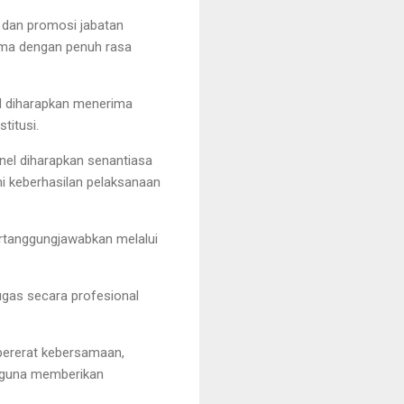
dan promosi jabatan
rima dengan penuh rasa
el diharapkan menerima
titusi.
nel diharapkan senantiasa
i keberhasilan pelaksanaan
rtanggungjawabkan melalui
ugas secara profesional
mpererat kebersamaan,
s guna memberikan