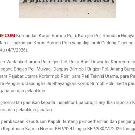
IF.COM
Komandan Korps Brimob Polri, Komjen Pol. Ramdani Hidaya
tan di lingkungan Korps Brimob Polri yang digelar di Gedung Gineung
btu (4/7/2026).
oleh Wadankorbrimob Polri Irjen Pol. Reza Arief Dewanto, Karorenmin
Gegana Brigjen Pol. Mulyadi, Danpas Brimob I Brigjen Pol. Anang Sum
 para Pejabat Utama Korbrimob Polri, para Pati Teknisi Utama, para 
a Pengurus Gabungan 06 Bhayangkari Korps Brimob Polri, serta par
jabatan dan pelantikan.
nghormatan pasukan kepada Inspektur Upacara, dilanjutkan laporan
ima dan pelantikan jabatan.
ti pembacaan Keputusan Kapolri tentang pemberhentian dan pengang
kan Keputusan Kapolri Nomor KEP/924 hingga KEP/930/VI/2026 tangga