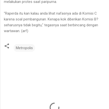
melakukan protes saat paripurna.
"Raperda itu kan kalau anda lihat nafasnya ada di Komisi C
karena soal pembangunan. Kenapa kok diberikan Komisi B?
seharusnya tidak begitu," tegasnya saat berbincang dengan
wartawan. (arf)
Metropolis
K
o
m
e
n
t
a
r