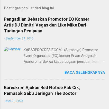
Postingan populer dari blog ini
Pengadilan Bebaskan Promotor EO Konser
Artis DJ Dimitri Vegas dan Like Mike Dari
Tudingan Penipuan
-
September 11, 2016
KABARPROGRESIF.COM : (Surabaya) Promotor
Event Organaiser (EO) konser Ervan Anugerah
Asmoro, terdakwa kasus dugaan penipuan konser
artis DJ dimitri vegas dan like mike akhirnya bebas
BACA SELENGKAPNYA
dari tuntutan 1,5 tahun penjara yang diajukan Jaksa
Penuntut Umum (JPU) Darwis dari Kejari Surabaya.
Oleh majelis hakim yang diketuai Sigit Sutanto SH
Bareskrim Ajukan Red Notice Pak Cik,
MH, kasus penipuan yang menjerat Ervan tersebut
Pemasok Sabu Jaringan The Doctor
dinyatakan bukan perkara pidana. Dalam
-
Mei 21, 2026
pertimbangannya, hakim Sigit menerangkan,
majelis hakim berpendapat bahwa perbuatan