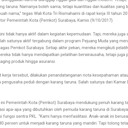
g taruna. Namanya boleh sama, tetapi kuantitas dan kualitas yang b
uah nama,” tegas Wali Kota Tri Rismahairni di rapat kerja III tahun 2
ntor Pemerintah Kota (Pemkot) Surabaya, Kamis (9/10/2017).
ini tidak hanya aktif dalam kegiatan kepemudaan. Tapi, mereka juga
ah satunya aktif tergabung dalam program Pejuang Muda yang meru
gas Pemkot Surabaya. Setiap akhir pekan, mereka mengikuti pelati
ereka tidak hanya mendapatkan pelatihan berwirausaha, tetapi juga
aging produk hingga asuransi.
t kerja tersebut, dilakukan penandatanganan nota kesepahaman a
 pengusaha peduli dengan karang taruna. Salah satunya dari Kamar D
a ini Pemerintah Kota (Pemkot) Surabaya mendukung penuh karang ta
asi apa-apa yang dibutuhkan oleh pemuda karang taruna di Surabaya.
si fungsi sentra PKL. “Kami hanya menfasilitasi. Anak-anak ini berusa
80 persen untuk menjadi karang taruna yang mandiri. Tapi tolong tetap