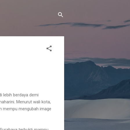
i lebih berdaya demi
aharini. Menurut wali kota,
elah mempu mengubah image
, Surabaya terbukti mampu