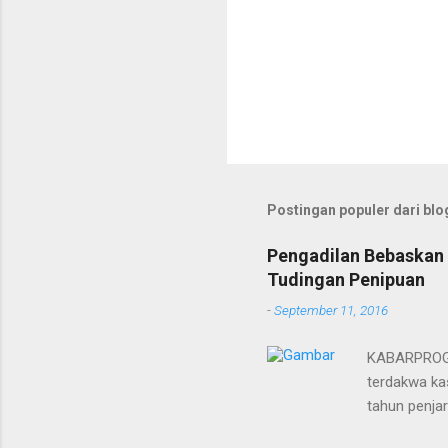
Postingan populer dari blog
Pengadilan Bebaskan 
Tudingan Penipuan
-
September 11, 2016
KABARPROGRE
terdakwa kas
tahun penja
yang diketu