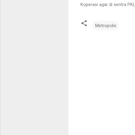
Koperasi agar di sentra PK
Metropolis
K
o
m
e
n
t
a
r