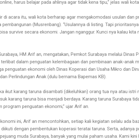
line, harus belajar pada ahlinya agar tidak kena tipu,” jelas wali ko
ir di acara itu, wali kota berharap agar mengakomodasi usulan dan p
pembangunan (Musrenbang). “Usulannya di listing. Tapi prioritasn
isa survive secara ekonomi. Jangan nganggur. Kunci nya kalau kita ma
Surabaya, HM Arif an, mengatakan, Pemkot Surabaya melalui Dinas 
kut terlibat dalam penguatan kelembagaan dan pembinaan anak-anak
uga penguatan ekonomi oleh Dinas Koperasi dan Usaha Mikro dan Di
an Perlindungan Anak (dulu bernama Bapemas KB).
tika ikut karang taruna disambati (dikeluhkan) orang tua nya atau istri
uk karang taruna bisa menjadi berdaya. Karang taruna Surabaya tida
m program penguatan ekonomi,” ujar Arif an.
onomi ini, Arif an mencontohkan, setiap kali kegiatan selalu ada ba
 diikuti dengan pembentukan koperasi teratai taruna. Serta, adanya
 pejuang muda Surabaya, banyak yang mulai paham usaha. Kami kini 