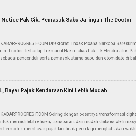
am pertimbangannya, hakim Sigit menerangkan, majelis hakim berpe
van tersebut tidak terdapat unsur penipuan sehingga dianggap bukan
elis hakim, kasus yang menjerat Ervan merupakan hubungan hukum 
 Notice Pak Cik, Pemasok Sabu Jaringan The Doctor
akwa Ervan diputus bebas dari tuntutan hukum (onslag van alle recht 
kuasa hukum Ervan , DR. Ismu Gunadi W, SH. M.Hum, Dody Iswandono, 
 bersyukur atas vonis bebas yang dijatuhkan majelis hakim kepada Er
- KABARPROGRESIF.COM Direktorat Tindak Pidana Narkoba Bareskrim
n red notice terhadap Lukmanul Hakim alias Pak Cik Hendra alias Pak 
 sebagai pengendali serta pemasok utama sabu dan etomidate di bali
i Indonesia. "Mengajukan permohonan penerbitan red notice melalui D
nul Hakim alias Hendra alias Pak Haji," kata Direktur Tindak Pidana 
m Polri Brigjen Eko Hadi Santoso. dalam keterangannya, Rabu (20/5)
n warga negara Indonesia (WNI) asal Aceh yang saat ini terdeteksi 
L, Bayar Pajak Kendaraan Kini Lebih Mudah
an status kewarganegaraan sudah berpindah menjadi warga negara Sa
l Hakim merupakan DPO BNN RI terkait perkara TPPU tindak pidana na
pkan hasil analisa transaksi perbankan terhadap rekening jaringan si
- KABARPROGRESIF.COM Seiring dengan pesatnya transformasi digital,
untuk menjadi lebih efisien, transparan, dan mudah diakses oleh mas
n bermotor, membayar pajak kini tidak perlu lagi menghabiskan wakt