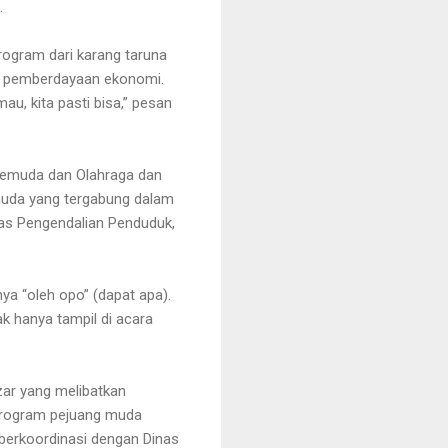
ta.
rogram dari karang taruna
ya pemberdayaan ekonomi.
u, kita pasti bisa,” pesan
Pemuda dan Olahraga dan
 muda yang tergabung dalam
nas Pengendalian Penduduk,
 nya “oleh opo” (dapat apa).
k hanya tampil di acara
zar yang melibatkan
 program pejuang muda
berkoordinasi dengan Dinas