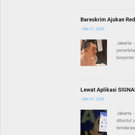
pidana. Dal
terdakwa Er
Menurut maj
Bareskrim Ajukan Red
itulah, terd
-
Mei 21, 2026
itu ketiga 
MH, mengaku
Jakarta 
penerbita
berperan
Doctor' d
DPO Lukma
Bareskri
merupaka
Lewat Aplikasi SIGNA
belakang
-
Mei 07, 2026
"Lukmanu
mengungka
Jakarta 
dituntut 
kendaraa