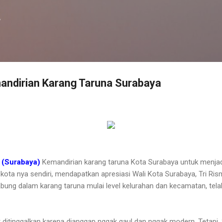
Langsung ke konten utama
f
mandirian Karang Taruna Surabaya
(Surabaya)
Kemandirian karang taruna Kota Surabaya untuk menjad
kota nya sendiri, mendapatkan apresiasi Wali Kota Surabaya, Tri Rism
bung dalam karang taruna mulai level kelurahan dan kecamatan, t
 ditinggalkan karena dianggap nggak gaul dan nggak modern. Tetapi