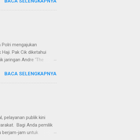
BACA SELENGKAPNYA
ndapat bahwa perbuatan
 merupakan tindak pidana.
keperdataan. Atas dasar
vervolging). Menanggapi hal
SH. MH dan Nur Hadi, SH.
...
 Polri mengajukan
Haji. Pak Cik diketahui
k jaringan Andre 'The
ivhubinter Polri terhadap
BACA SELENGKAPNYA
Narkoba (Dirtipidnarkoba)
. Eko menerangkan Pak Cik
berada di Malaysia. Namun,
int Kitts and Nevis.
rkotika," ucap Eko. Eko
ndikat na...
 pelayanan publik kini
yarakat. Bagi Anda pemilik
u berjam-jam untuk