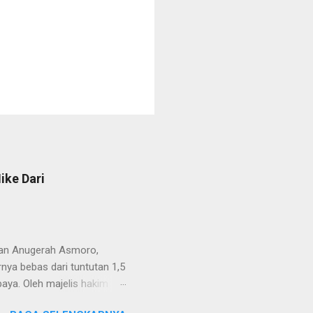
ike Dari
van Anugerah Asmoro,
rnya bebas dari tuntutan 1,5
aya. Oleh majelis hakim
 dinyatakan bukan perkara