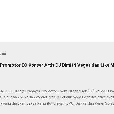
 ini
Promotor EO Konser Artis DJ Dimitri Vegas dan Like M
SIF.COM : (Surabaya) Promotor Event Organaiser (EO) konser Er
us dugaan penipuan konser artis DJ dimitri vegas dan like mike akhi
ra yang diajukan Jaksa Penuntut Umum (JPU) Darwis dari Kejari Surab
ai Sigit Sutanto SH MH, kasus penipuan yang menjerat Ervan tersebut