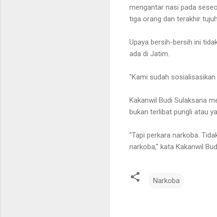
mengantar nasi pada seseora
tiga orang dan terakhir tuju
Upaya bersih-bersih ini tid
ada di Jatim.
"Kami sudah sosialisasikan 
Kakanwil Budi Sulaksana me
bukan terlibat pungli atau y
"Tapi perkara narkoba. Tida
narkoba," kata Kakanwil Bu
Narkoba
K