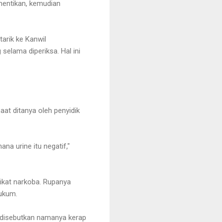
rhentikan, kemudian
arik ke Kanwil
elama diperiksa. Hal ini
at ditanya oleh penyidik
na urine itu negatif,"
ikat narkoba. Rupanya
hukum.
 disebutkan namanya kerap