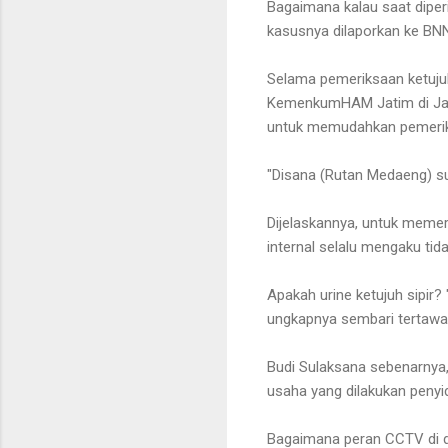
Bagaimana kalau saat diper
kasusnya dilaporkan ke BNN
Selama pemeriksaan ketujuh
KemenkumHAM Jatim di Jala
untuk memudahkan pemerik
"Disana (Rutan Medaeng) su
Dijelaskannya, untuk memer
internal selalu mengaku tida
Apakah urine ketujuh sipir?
ungkapnya sembari tertawa
Budi Sulaksana sebenarnya
usaha yang dilakukan penyid
Bagaimana peran CCTV di d