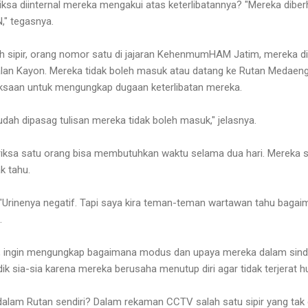
iksa diinternal mereka mengakui atas keterlibatannya? "Mereka dibe
," tegasnya.
 sipir, orang nomor satu di jajaran KehenmumHAM Jatim, mereka dit
n Kayon. Mereka tidak boleh masuk atau datang ke Rutan Medaeng s
saan untuk mengungkap dugaan keterlibatan mereka.
dah dipasag tulisan mereka tidak boleh masuk," jelasnya.
iksa satu orang bisa membutuhkan waktu selama dua hari. Mereka sa
k tahu.
 "Urinenya negatif. Tapi saya kira teman-teman wartawan tahu bagaima
.
, ingin mengungkap bagaimana modus dan upaya mereka dalam sind
ik sia-sia karena mereka berusaha menutup diri agar tidak terjerat 
alam Rutan sendiri? Dalam rekaman CCTV salah satu sipir yang tak