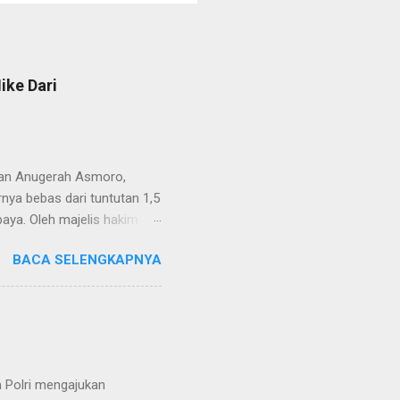
ike Dari
van Anugerah Asmoro,
rnya bebas dari tuntutan 1,5
aya. Oleh majelis hakim
 dinyatakan bukan perkara
BACA SELENGKAPNYA
ndapat bahwa perbuatan
 merupakan tindak pidana.
keperdataan. Atas dasar
vervolging). Menanggapi hal
SH. MH dan Nur Hadi, SH.
...
 Polri mengajukan