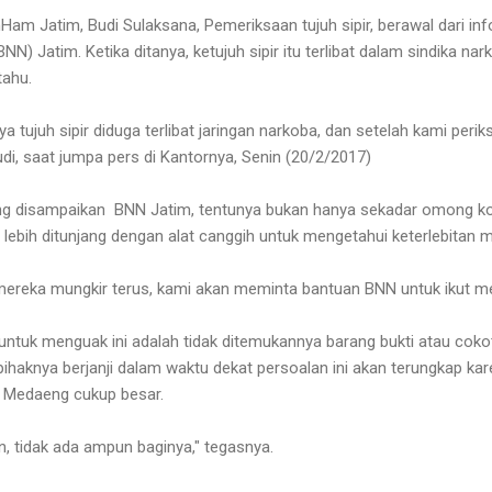
am Jatim, Budi Sulaksana, Pemeriksaan tujuh sipir, berawal dari inf
NN) Jatim. Ketika ditanya, ketujuh sipir itu terlibat dalam sindika n
tahu.
 tujuh sipir diduga terlibat jaringan narkoba, dan setelah kami perik
di, saat jumpa pers di Kantornya, Senin (20/2/2017)
ang disampaikan BNN Jatim, tentunya bukan hanya sekadar omong
 lebih ditunjang dengan alat canggih untuk mengetahui keterlebitan 
mereka mungkir terus, kami akan meminta bantuan BNN untuk ikut m
 untuk menguak ini adalah tidak ditemukannya barang bukti atau coko
pihaknya berjanji dalam waktu dekat persoalan ini akan terungkap kar
n Medaeng cukup besar.
n, tidak ada ampun baginya," tegasnya.