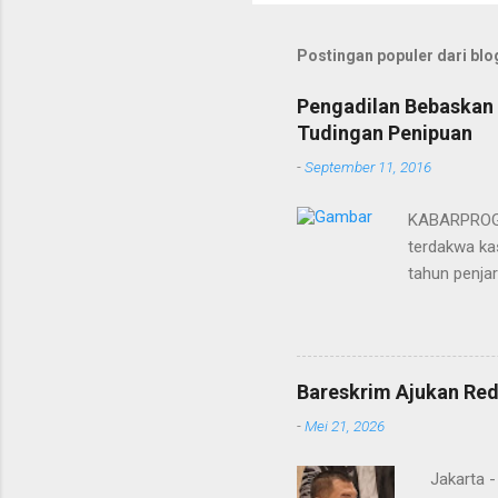
Postingan populer dari blog
Pengadilan Bebaskan 
Tudingan Penipuan
-
September 11, 2016
KABARPROGRE
terdakwa kas
tahun penja
yang diketu
pidana. Dal
terdakwa Er
Menurut maj
Bareskrim Ajukan Red
itulah, terd
-
Mei 21, 2026
itu ketiga 
MH, mengaku
Jakarta 