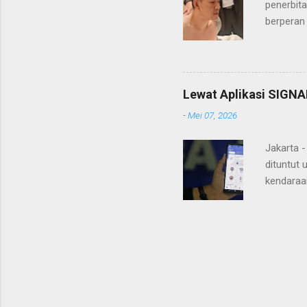
penerbita
berperan
Doctor' d
DPO Lukma
Bareskri
merupaka
Lewat Aplikasi SIGNA
belakang
-
Mei 07, 2026
"Lukmanu
mengungka
Jakarta 
dituntut 
kendaraa
mengantr
Pajak Ke
smartpho
Korlanta
(PKB), s
sistem, a
nasional: