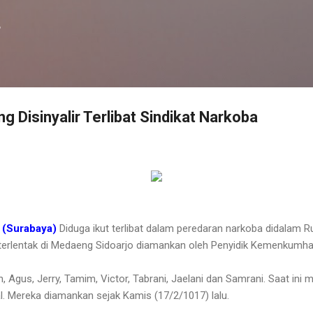
Langsung ke konten utama
f
g Disinyalir Terlibat Sindikat Narkoba
(Surabaya)
Diduga ikut terlibat dalam peredaran narkoba didalam 
 terlentak di Medaeng Sidoarjo diamankan oleh Penyidik Kemenkumh
ah, Agus, Jerry, Tamim, Victor, Tabrani, Jaelani dan Samrani. Saat ini
l. Mereka diamankan sejak Kamis (17/2/1017) lalu.