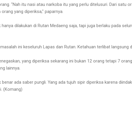
ng. "Nah itu nasi atau narkoba itu yang perlu ditelusuri. Dari satu 
h orang yang diperiksa," paparnya.
ak hanya dilakukan di Rutan Medaeng saja, tapi juga berlaku pada sel
masalah ini keseluruh Lapas dan Rutan. Ketahuan terlibat langsung di
negaskan, yang diperiksa sekarang ini bukan 12 orang tetapi 7 orang
ang lainnya.
k benar ada saber pungli. Yang ada tujuh sipir diperiksa karena diind
di. (Komang)