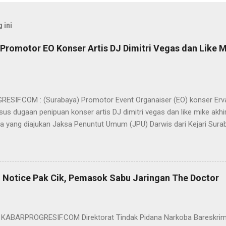
 ini
Promotor EO Konser Artis DJ Dimitri Vegas dan Like M
SIF.COM : (Surabaya) Promotor Event Organaiser (EO) konser Er
us dugaan penipuan konser artis DJ dimitri vegas dan like mike akhi
ra yang diajukan Jaksa Penuntut Umum (JPU) Darwis dari Kejari Surab
ai Sigit Sutanto SH MH, kasus penipuan yang menjerat Ervan tersebut
am pertimbangannya, hakim Sigit menerangkan, majelis hakim berpe
van tersebut tidak terdapat unsur penipuan sehingga dianggap bukan
elis hakim, kasus yang menjerat Ervan merupakan hubungan hukum 
 Notice Pak Cik, Pemasok Sabu Jaringan The Doctor
akwa Ervan diputus bebas dari tuntutan hukum (onslag van alle recht 
kuasa hukum Ervan , DR. Ismu Gunadi W, SH. M.Hum, Dody Iswandono, 
 bersyukur atas vonis bebas yang dijatuhkan majelis hakim kepada Er
- KABARPROGRESIF.COM Direktorat Tindak Pidana Narkoba Bareskrim