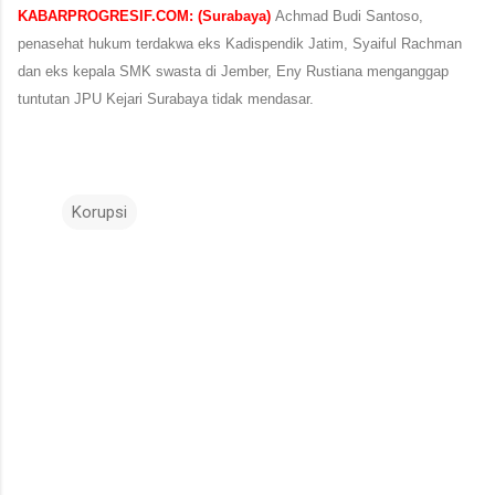
KABARPROGRESIF.COM: (Surabaya)
A
chmad Budi Santoso,
penasehat hukum terdakwa eks Kadispendik Jatim, Syaiful Rachman
dan eks kepala SMK swasta di Jember, Eny Rustiana menganggap
tuntutan JPU Kejari Surabaya tidak mendasar.
Korupsi
K
o
m
e
n
t
a
r