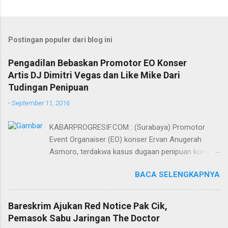
Postingan populer dari blog ini
Pengadilan Bebaskan Promotor EO Konser
Artis DJ Dimitri Vegas dan Like Mike Dari
Tudingan Penipuan
-
September 11, 2016
KABARPROGRESIF.COM : (Surabaya) Promotor
Event Organaiser (EO) konser Ervan Anugerah
Asmoro, terdakwa kasus dugaan penipuan konser
artis DJ dimitri vegas dan like mike akhirnya bebas
BACA SELENGKAPNYA
dari tuntutan 1,5 tahun penjara yang diajukan Jaksa
Penuntut Umum (JPU) Darwis dari Kejari Surabaya.
Oleh majelis hakim yang diketuai Sigit Sutanto SH
Bareskrim Ajukan Red Notice Pak Cik,
MH, kasus penipuan yang menjerat Ervan tersebut
Pemasok Sabu Jaringan The Doctor
dinyatakan bukan perkara pidana. Dalam