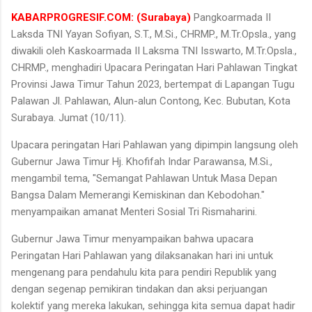
KABARPROGRESIF.COM: (Surabaya)
Pangkoarmada II
Laksda TNI Yayan Sofiyan, S.T., M.Si., CHRMP., M.Tr.Opsla., yang
diwakili oleh Kaskoarmada II Laksma TNI Isswarto, M.Tr.Opsla.,
CHRMP., menghadiri Upacara Peringatan Hari Pahlawan Tingkat
Provinsi Jawa Timur Tahun 2023, bertempat di Lapangan Tugu
Palawan Jl. Pahlawan, Alun-alun Contong, Kec. Bubutan, Kota
Surabaya. Jumat (10/11).
Upacara peringatan Hari Pahlawan yang dipimpin langsung oleh
Gubernur Jawa Timur Hj. Khofifah Indar Parawansa, M.Si.,
mengambil tema, "Semangat Pahlawan Untuk Masa Depan
Bangsa Dalam Memerangi Kemiskinan dan Kebodohan."
menyampaikan amanat Menteri Sosial Tri Rismaharini.
Gubernur Jawa Timur menyampaikan bahwa upacara
Peringatan Hari Pahlawan yang dilaksanakan hari ini untuk
mengenang para pendahulu kita para pendiri Republik yang
dengan segenap pemikiran tindakan dan aksi perjuangan
kolektif yang mereka lakukan, sehingga kita semua dapat hadir