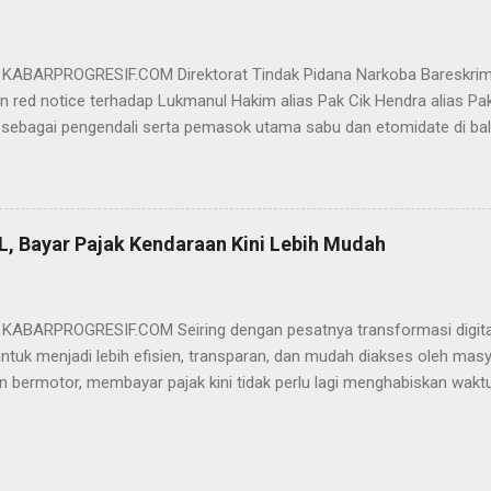
akwa Ervan diputus bebas dari tuntutan hukum (onslag van alle recht 
kuasa hukum Ervan , DR. Ismu Gunadi W, SH. M.Hum, Dody Iswandono, 
 bersyukur atas vonis bebas yang dijatuhkan majelis hakim kepada Er
- KABARPROGRESIF.COM Direktorat Tindak Pidana Narkoba Bareskrim
n red notice terhadap Lukmanul Hakim alias Pak Cik Hendra alias Pak 
 sebagai pengendali serta pemasok utama sabu dan etomidate di bali
i Indonesia. "Mengajukan permohonan penerbitan red notice melalui D
nul Hakim alias Hendra alias Pak Haji," kata Direktur Tindak Pidana 
m Polri Brigjen Eko Hadi Santoso. dalam keterangannya, Rabu (20/5)
n warga negara Indonesia (WNI) asal Aceh yang saat ini terdeteksi 
L, Bayar Pajak Kendaraan Kini Lebih Mudah
an status kewarganegaraan sudah berpindah menjadi warga negara Sa
l Hakim merupakan DPO BNN RI terkait perkara TPPU tindak pidana na
pkan hasil analisa transaksi perbankan terhadap rekening jaringan si
- KABARPROGRESIF.COM Seiring dengan pesatnya transformasi digital,
untuk menjadi lebih efisien, transparan, dan mudah diakses oleh mas
n bermotor, membayar pajak kini tidak perlu lagi menghabiskan wakt
e di kantor Samsat. Melalui aplikasi SIGNAL (Samsat Digital Nasion
ndaraan Bermotor (PKB) dan pengesahan STNK tahunan dapat diseles
ne Anda. Apa Itu Aplikasi SIGNAL? Aplikasi SIGNAL adalah inovasi O
s Polri yang melayani pengesahan STNK Tahunan, Pembayaran Paja