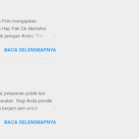
vervolging). Menanggapi hal
SH. MH dan Nur Hadi, SH.
...
 Polri mengajukan
Haji. Pak Cik diketahui
k jaringan Andre 'The
ivhubinter Polri terhadap
BACA SELENGKAPNYA
Narkoba (Dirtipidnarkoba)
. Eko menerangkan Pak Cik
berada di Malaysia. Namun,
int Kitts and Nevis.
rkotika," ucap Eko. Eko
ndikat na...
 pelayanan publik kini
yarakat. Bagi Anda pemilik
u berjam-jam untuk
al), proses pembayaran
BACA SELENGKAPNYA
aikan langsung dari
ne Stop Service dari
k Kendaraan Bermotor