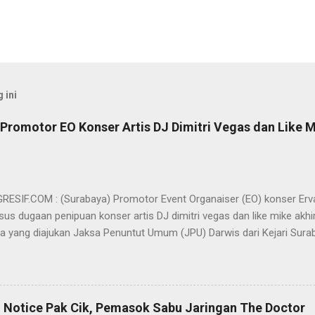
 ini
Promotor EO Konser Artis DJ Dimitri Vegas dan Like M
SIF.COM : (Surabaya) Promotor Event Organaiser (EO) konser Er
us dugaan penipuan konser artis DJ dimitri vegas dan like mike akhi
ra yang diajukan Jaksa Penuntut Umum (JPU) Darwis dari Kejari Surab
ai Sigit Sutanto SH MH, kasus penipuan yang menjerat Ervan tersebut
am pertimbangannya, hakim Sigit menerangkan, majelis hakim berpe
van tersebut tidak terdapat unsur penipuan sehingga dianggap bukan
elis hakim, kasus yang menjerat Ervan merupakan hubungan hukum 
 Notice Pak Cik, Pemasok Sabu Jaringan The Doctor