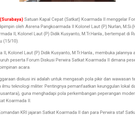
(Surabaya)
Satuan Kapal Cepat (Satkat) Koarmada II menggelar F
ipimpin oleh Asrena Pangkoarmada II Kolonel Laut (P) Nurlan, M.Si.(
ada II, Kolonel Laut (P) Didik Kusyanto, M.Tr.Hanla., bertempat di 
u (15/10).
I, Kolonel Laut (P) Didik Kusyanto, M.Tr.Hanla., membuka jalannya a
luruh peserta Forum Diskusi Perwira Satkat Koarmada II dimana pes
pimpinan acara.
ggaraan diskusi ini adalah untuk mengasah pola pikir dan wawasan te
n ilmu teknologi militer. Pentingnya pemanfaatkan keunggulan loka
 Nusantara), guna menghadapi pola perkembangan peperangan moder
at Koarmada II.
Komandan KRI jajaran Satkat Koarmada II dan para Perwira staf Satk