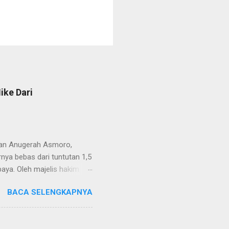
ike Dari
van Anugerah Asmoro,
rnya bebas dari tuntutan 1,5
aya. Oleh majelis hakim
 dinyatakan bukan perkara
BACA SELENGKAPNYA
ndapat bahwa perbuatan
 merupakan tindak pidana.
keperdataan. Atas dasar