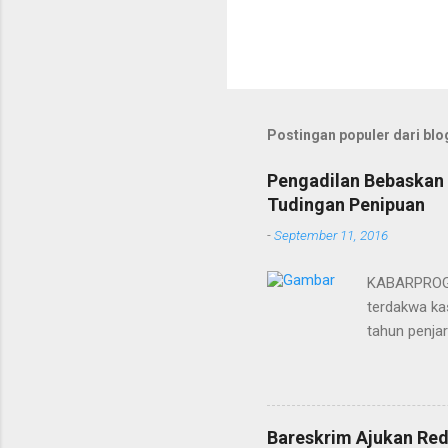
Postingan populer dari blog
Pengadilan Bebaskan 
Tudingan Penipuan
-
September 11, 2016
KABARPROGRE
terdakwa kas
tahun penja
yang diketu
pidana. Dal
terdakwa Er
Menurut maj
Bareskrim Ajukan Red