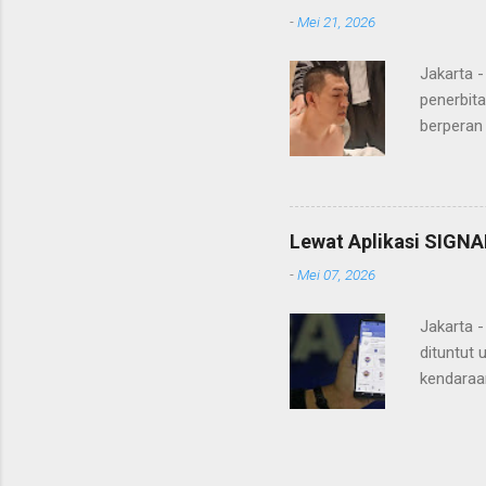
itulah, terd
-
Mei 21, 2026
itu ketiga 
MH, mengaku
Jakarta 
penerbita
berperan
Doctor' d
DPO Lukma
Bareskri
merupaka
Lewat Aplikasi SIGNA
belakang
-
Mei 07, 2026
"Lukmanu
mengungka
Jakarta 
dituntut 
kendaraa
mengantr
Pajak Ke
smartpho
Korlanta