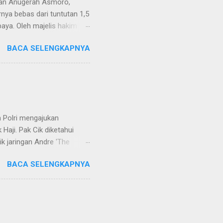
van Anugerah Asmoro,
rnya bebas dari tuntutan 1,5
aya. Oleh majelis hakim
 dinyatakan bukan perkara
BACA SELENGKAPNYA
ndapat bahwa perbuatan
 merupakan tindak pidana.
keperdataan. Atas dasar
vervolging). Menanggapi hal
SH. MH dan Nur Hadi, SH.
...
 Polri mengajukan
Haji. Pak Cik diketahui
k jaringan Andre 'The
ivhubinter Polri terhadap
BACA SELENGKAPNYA
Narkoba (Dirtipidnarkoba)
. Eko menerangkan Pak Cik
berada di Malaysia. Namun,
int Kitts and Nevis.
rkotika," ucap Eko. Eko