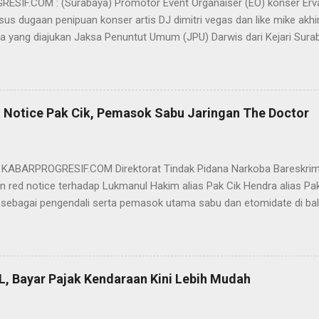
SIF.COM : (Surabaya) Promotor Event Organaiser (EO) konser Er
us dugaan penipuan konser artis DJ dimitri vegas dan like mike akhi
ra yang diajukan Jaksa Penuntut Umum (JPU) Darwis dari Kejari Surab
ai Sigit Sutanto SH MH, kasus penipuan yang menjerat Ervan tersebut
am pertimbangannya, hakim Sigit menerangkan, majelis hakim berpe
van tersebut tidak terdapat unsur penipuan sehingga dianggap bukan
elis hakim, kasus yang menjerat Ervan merupakan hubungan hukum 
 Notice Pak Cik, Pemasok Sabu Jaringan The Doctor
akwa Ervan diputus bebas dari tuntutan hukum (onslag van alle recht 
kuasa hukum Ervan , DR. Ismu Gunadi W, SH. M.Hum, Dody Iswandono, 
 bersyukur atas vonis bebas yang dijatuhkan majelis hakim kepada Er
- KABARPROGRESIF.COM Direktorat Tindak Pidana Narkoba Bareskrim
n red notice terhadap Lukmanul Hakim alias Pak Cik Hendra alias Pak 
 sebagai pengendali serta pemasok utama sabu dan etomidate di bali
i Indonesia. "Mengajukan permohonan penerbitan red notice melalui D
nul Hakim alias Hendra alias Pak Haji," kata Direktur Tindak Pidana 
m Polri Brigjen Eko Hadi Santoso. dalam keterangannya, Rabu (20/5)
n warga negara Indonesia (WNI) asal Aceh yang saat ini terdeteksi 
L, Bayar Pajak Kendaraan Kini Lebih Mudah
an status kewarganegaraan sudah berpindah menjadi warga negara Sa
l Hakim merupakan DPO BNN RI terkait perkara TPPU tindak pidana na