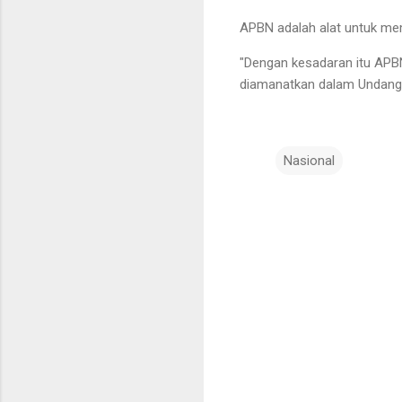
APBN adalah alat untuk mem
"Dengan kesadaran itu APBN
diamanatkan dalam Undang-u
Nasional
K
o
m
e
n
t
a
r