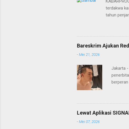
KABARPROGRE
terdakwa kas
tahun penja
yang diketu
pidana. Dal
terdakwa Er
Menurut maj
Bareskrim Ajukan Red
itulah, terd
-
Mei 21, 2026
itu ketiga 
MH, mengaku
Jakarta 
penerbita
berperan
Doctor' d
DPO Lukma
Bareskri
merupaka
Lewat Aplikasi SIGNA
belakang
-
Mei 07, 2026
"Lukmanu