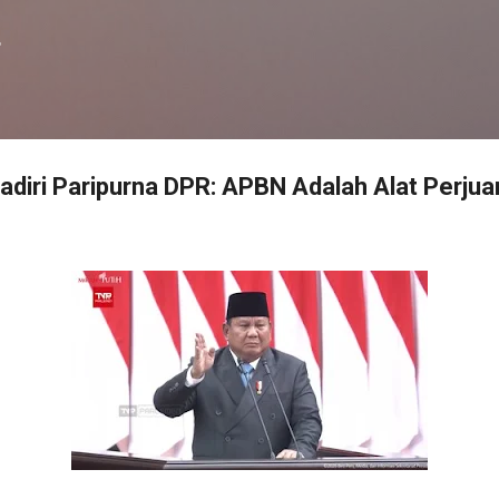
Langsung ke konten utama
f
diri Paripurna DPR: APBN Adalah Alat Perju