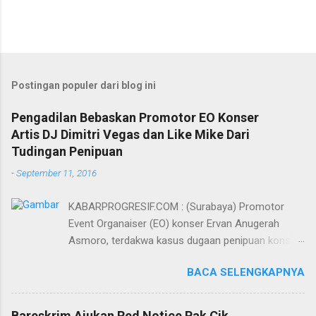
Postingan populer dari blog ini
Pengadilan Bebaskan Promotor EO Konser
Artis DJ Dimitri Vegas dan Like Mike Dari
Tudingan Penipuan
-
September 11, 2016
KABARPROGRESIF.COM : (Surabaya) Promotor
Event Organaiser (EO) konser Ervan Anugerah
Asmoro, terdakwa kasus dugaan penipuan konser
artis DJ dimitri vegas dan like mike akhirnya bebas
BACA SELENGKAPNYA
dari tuntutan 1,5 tahun penjara yang diajukan Jaksa
Penuntut Umum (JPU) Darwis dari Kejari Surabaya.
Oleh majelis hakim yang diketuai Sigit Sutanto SH
Bareskrim Ajukan Red Notice Pak Cik,