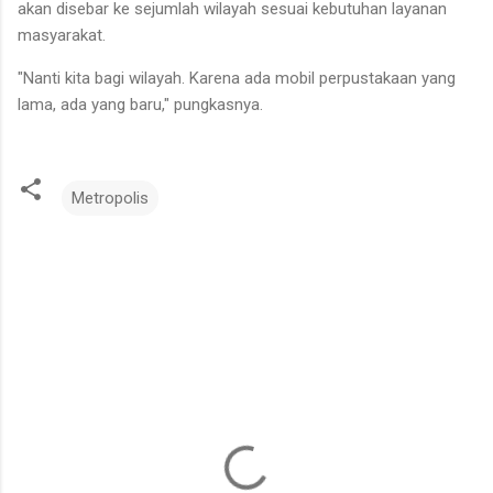
akan disebar ke sejumlah wilayah sesuai kebutuhan layanan
masyarakat.
"Nanti kita bagi wilayah. Karena ada mobil perpustakaan yang
lama, ada yang baru," pungkasnya.
Metropolis
K
o
m
e
n
t
a
r