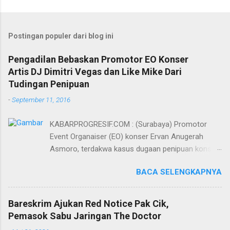
Postingan populer dari blog ini
Pengadilan Bebaskan Promotor EO Konser
Artis DJ Dimitri Vegas dan Like Mike Dari
Tudingan Penipuan
-
September 11, 2016
KABARPROGRESIF.COM : (Surabaya) Promotor
Event Organaiser (EO) konser Ervan Anugerah
Asmoro, terdakwa kasus dugaan penipuan konser
artis DJ dimitri vegas dan like mike akhirnya bebas
BACA SELENGKAPNYA
dari tuntutan 1,5 tahun penjara yang diajukan Jaksa
Penuntut Umum (JPU) Darwis dari Kejari Surabaya.
Oleh majelis hakim yang diketuai Sigit Sutanto SH
Bareskrim Ajukan Red Notice Pak Cik,
MH, kasus penipuan yang menjerat Ervan tersebut
Pemasok Sabu Jaringan The Doctor
dinyatakan bukan perkara pidana. Dalam