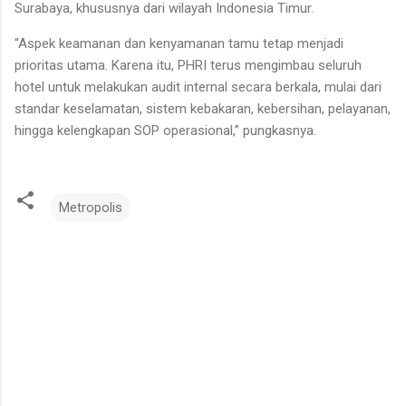
Surabaya, khususnya dari wilayah Indonesia Timur.
“Aspek keamanan dan kenyamanan tamu tetap menjadi
prioritas utama. Karena itu, PHRI terus mengimbau seluruh
hotel untuk melakukan audit internal secara berkala, mulai dari
standar keselamatan, sistem kebakaran, kebersihan, pelayanan,
hingga kelengkapan SOP operasional,” pungkasnya.
Metropolis
K
o
m
e
n
t
a