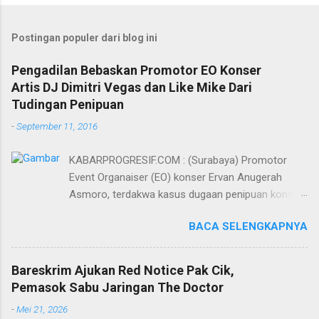
Postingan populer dari blog ini
Pengadilan Bebaskan Promotor EO Konser
Artis DJ Dimitri Vegas dan Like Mike Dari
Tudingan Penipuan
-
September 11, 2016
KABARPROGRESIF.COM : (Surabaya) Promotor
Event Organaiser (EO) konser Ervan Anugerah
Asmoro, terdakwa kasus dugaan penipuan konser
artis DJ dimitri vegas dan like mike akhirnya bebas
BACA SELENGKAPNYA
dari tuntutan 1,5 tahun penjara yang diajukan Jaksa
Penuntut Umum (JPU) Darwis dari Kejari Surabaya.
Oleh majelis hakim yang diketuai Sigit Sutanto SH
Bareskrim Ajukan Red Notice Pak Cik,
MH, kasus penipuan yang menjerat Ervan tersebut
Pemasok Sabu Jaringan The Doctor
dinyatakan bukan perkara pidana. Dalam
-
Mei 21, 2026
pertimbangannya, hakim Sigit menerangkan,