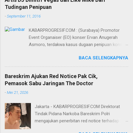
Tudingan Penipuan
-
September 11, 2016
KABARPROGRESIF.COM : (Surabaya) Promotor
Event Organaiser (EO) konser Ervan Anugerah
Asmoro, terdakwa kasus dugaan penipuan konser
artis DJ dimitri vegas dan like mike akhirnya bebas
BACA SELENGKAPNYA
dari tuntutan 1,5 tahun penjara yang diajukan Jaksa
Penuntut Umum (JPU) Darwis dari Kejari Surabaya.
Oleh majelis hakim yang diketuai Sigit Sutanto SH
Bareskrim Ajukan Red Notice Pak Cik,
MH, kasus penipuan yang menjerat Ervan tersebut
Pemasok Sabu Jaringan The Doctor
dinyatakan bukan perkara pidana. Dalam
-
Mei 21, 2026
pertimbangannya, hakim Sigit menerangkan,
majelis hakim berpendapat bahwa perbuatan
Jakarta - KABARPROGRESIF.COM Direktorat
terdakwa Ervan tersebut tidak terdapat unsur
Tindak Pidana Narkoba Bareskrim Polri
penipuan sehingga dianggap bukan merupakan
mengajukan penerbitan red notice terhadap
tindak pidana. Menurut majelis hakim, kasus yang
Lukmanul Hakim alias Pak Cik Hendra alias Pak
menjerat Ervan merupakan hubungan hukum