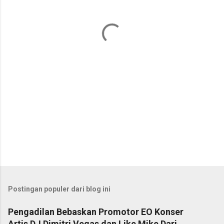
t
a
r
Postingan populer dari blog ini
Pengadilan Bebaskan Promotor EO Konser
Artis DJ Dimitri Vegas dan Like Mike Dari