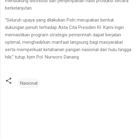
mendukung distribusi dan penyimpanan hasil produksi secara
berkelanjutan.
“Seluruh upaya yang dilakukan Polri merupakan bentuk
dukungan penuh terhadap Asta Cita Presiden RI. Kami ingin
memastikan program strategis pemerintah dapat berjalan
optimal, menghadirkan manfaat langsung bagi masyarakat
serta memperkuat ketahanan pangan nasional dari hulu hingga
hilir,” tutup Irjen Pol. Nurworo Danang.
Nasional
K
o
m
e
n