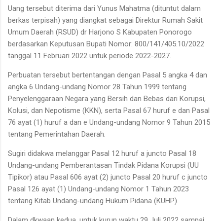
Uang tersebut diterima dari Yunus Mahatma (dituntut dalam
berkas terpisah) yang diangkat sebagai Direktur Rumah Sakit
Umum Daerah (RSUD) dr Harjono S Kabupaten Ponorogo
berdasarkan Keputusan Bupati Nomor: 800/141/405.10/2022
tanggal 11 Februari 2022 untuk periode 2022-2027.
Perbuatan tersebut bertentangan dengan Pasal 5 angka 4 dan
angka 6 Undang-undang Nomor 28 Tahun 1999 tentang
Penyelenggaraan Negara yang Bersih dan Bebas dari Korupsi,
Kolusi, dan Nepotisme (KKN), serta Pasal 67 huruf e dan Pasal
76 ayat (1) huruf a dan e Undang-undang Nomor 9 Tahun 2015
tentang Pemerintahan Daerah.
Sugiri didakwa melanggar Pasal 12 huruf a juncto Pasal 18
Undang-undang Pemberantasan Tindak Pidana Korupsi (UU
Tipikor) atau Pasal 606 ayat (2) juncto Pasal 20 huruf c juncto
Pasal 126 ayat (1) Undang-undang Nomor 1 Tahun 2023
tentang Kitab Undang-undang Hukum Pidana (KUHP).
Dalam dkwaan kedua, untuk kurun waktu 29 Juli 2022 sampai