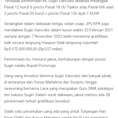
Terhadap penerimaan ini, Sugiri Sancoko didakwa melanggar
Pasal 12 huruf b juncto Pasal 18 UU Tipikor atau Pasal 606 ayat
2 juncto Pasal 20 huruf c juncto Pasal 126 ayat 1 KUHP.
Sedangkan dalam dakwaan ketiga, selain suap, JPU KPK juga
mendakwa Sugiri Sancoko dalam kurun waktu 23 Februari 2021
sampai dengan 7 November 2025 telah menerima gratifikasi
baik secara langsung maupun tidak langsung sejumlah
Rp5.572.000.000,00 (Rp5,57 miliar).
Penerimaan itu, menurut jaksa, berhubungan dengan posisi
Sugiri selaku Bupati Ponorogo.
Uang-uang tersebut diterima Sugiri Sancoko dari banyak pihak,
di antaranya dari Yunus Mahatma dan Sucipto, hingga
seseorang bernama Lana yang merupakan Guru SMA sekaligus
tim sukses Sugiri. Dalam surat dakwaan, jaksa merinci ada 28
penerimaan terkait gratifikasi tersebut.
Salah satu peruntukan uang ada yang untuk Tunjangan Hari
Raya (THR) dari Yunus Mahatma senilai Rp25 juta menjelang