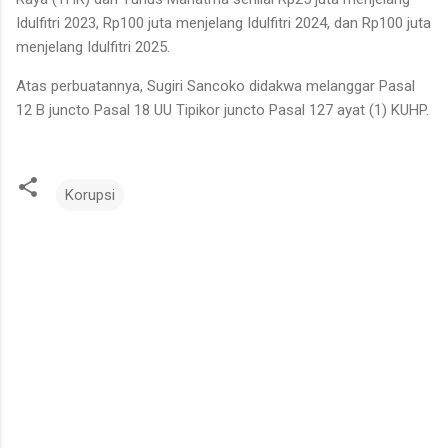
Idulfitri 2023, Rp100 juta menjelang Idulfitri 2024, dan Rp100 juta
menjelang Idulfitri 2025.
Atas perbuatannya, Sugiri Sancoko didakwa melanggar Pasal
12 B juncto Pasal 18 UU Tipikor juncto Pasal 127 ayat (1) KUHP.
Korupsi
K
o
m
e
n
t
a
r