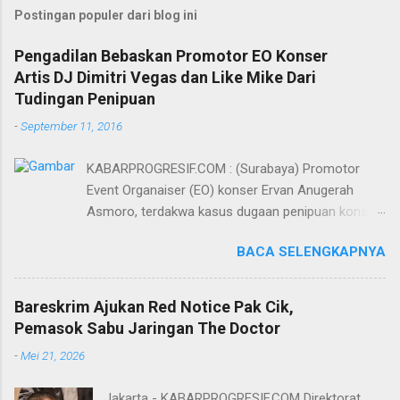
Postingan populer dari blog ini
Pengadilan Bebaskan Promotor EO Konser
Artis DJ Dimitri Vegas dan Like Mike Dari
Tudingan Penipuan
-
September 11, 2016
KABARPROGRESIF.COM : (Surabaya) Promotor
Event Organaiser (EO) konser Ervan Anugerah
Asmoro, terdakwa kasus dugaan penipuan konser
artis DJ dimitri vegas dan like mike akhirnya bebas
BACA SELENGKAPNYA
dari tuntutan 1,5 tahun penjara yang diajukan Jaksa
Penuntut Umum (JPU) Darwis dari Kejari Surabaya.
Oleh majelis hakim yang diketuai Sigit Sutanto SH
Bareskrim Ajukan Red Notice Pak Cik,
MH, kasus penipuan yang menjerat Ervan tersebut
Pemasok Sabu Jaringan The Doctor
dinyatakan bukan perkara pidana. Dalam
-
Mei 21, 2026
pertimbangannya, hakim Sigit menerangkan,
majelis hakim berpendapat bahwa perbuatan
Jakarta - KABARPROGRESIF.COM Direktorat