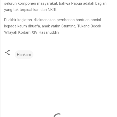
seluruh komponen masyarakat, bahwa Papua adalah bagian
yang tak terpisahkan dari NKRI.
Di akhir kegiatan, dilaksanakan pemberian bantuan sosial
kepada kaum dhuafa, anak yatim Stunting, Tukang Becak
Wilayah Kodam XIV Hasanuddin.
Hankam
K
o
m
e
n
t
a