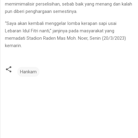
memimimalisir perselisihan, sebab baik yang menang dan kalah
pun diberi penghargaan semestinya.
“Saya akan kembali menggelar lomba kerapan sapi usai
Lebaran Idul Fitri nanti,” janjinya pada masyarakat yang
memadati Stadion Raden Mas Moh. Noer, Senin (20/3/2023)
kemarin.
Hankam
K
o
m
e
n
t