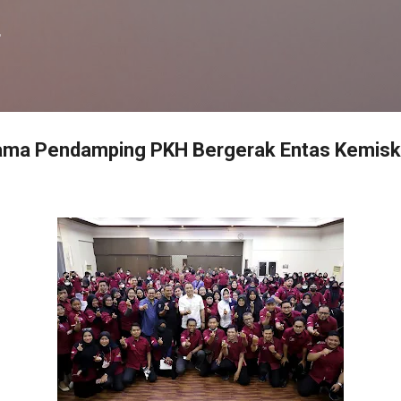
Langsung ke konten utama
f
rsama Pendamping PKH Bergerak Entas Kemisk