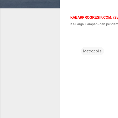
KABARPROGRESIF.COM: (Su
Keluarga Harapan) dan pendam
Metropolis
K
o
m
e
n
t
a
r