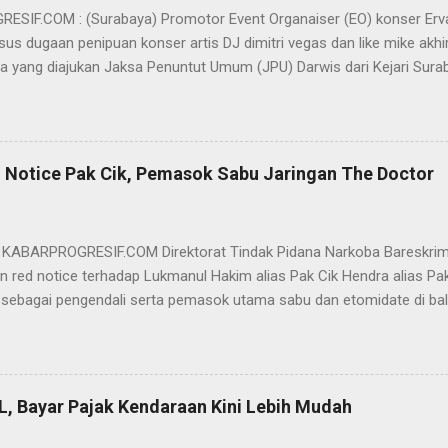
SIF.COM : (Surabaya) Promotor Event Organaiser (EO) konser Er
us dugaan penipuan konser artis DJ dimitri vegas dan like mike akhi
ra yang diajukan Jaksa Penuntut Umum (JPU) Darwis dari Kejari Surab
ai Sigit Sutanto SH MH, kasus penipuan yang menjerat Ervan tersebut
am pertimbangannya, hakim Sigit menerangkan, majelis hakim berpe
van tersebut tidak terdapat unsur penipuan sehingga dianggap bukan
elis hakim, kasus yang menjerat Ervan merupakan hubungan hukum 
 Notice Pak Cik, Pemasok Sabu Jaringan The Doctor
akwa Ervan diputus bebas dari tuntutan hukum (onslag van alle recht 
kuasa hukum Ervan , DR. Ismu Gunadi W, SH. M.Hum, Dody Iswandono, 
 bersyukur atas vonis bebas yang dijatuhkan majelis hakim kepada Er
- KABARPROGRESIF.COM Direktorat Tindak Pidana Narkoba Bareskrim
n red notice terhadap Lukmanul Hakim alias Pak Cik Hendra alias Pak 
 sebagai pengendali serta pemasok utama sabu dan etomidate di bali
i Indonesia. "Mengajukan permohonan penerbitan red notice melalui D
nul Hakim alias Hendra alias Pak Haji," kata Direktur Tindak Pidana 
m Polri Brigjen Eko Hadi Santoso. dalam keterangannya, Rabu (20/5)
n warga negara Indonesia (WNI) asal Aceh yang saat ini terdeteksi 
L, Bayar Pajak Kendaraan Kini Lebih Mudah
an status kewarganegaraan sudah berpindah menjadi warga negara Sa
l Hakim merupakan DPO BNN RI terkait perkara TPPU tindak pidana na