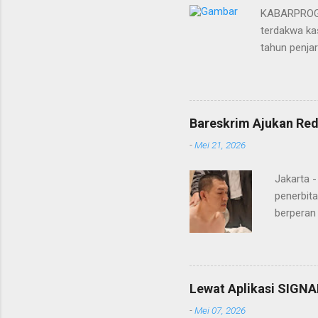
KABARPROGRE
terdakwa kas
tahun penja
yang diketu
pidana. Dal
terdakwa Er
Menurut maj
Bareskrim Ajukan Red
itulah, terd
-
Mei 21, 2026
itu ketiga 
MH, mengaku
Jakarta 
penerbita
berperan
Doctor' d
DPO Lukma
Bareskri
merupaka
Lewat Aplikasi SIGNA
belakang
-
Mei 07, 2026
"Lukmanu