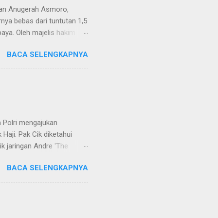
van Anugerah Asmoro,
rnya bebas dari tuntutan 1,5
aya. Oleh majelis hakim
 dinyatakan bukan perkara
BACA SELENGKAPNYA
ndapat bahwa perbuatan
 merupakan tindak pidana.
keperdataan. Atas dasar
vervolging). Menanggapi hal
SH. MH dan Nur Hadi, SH.
...
 Polri mengajukan
Haji. Pak Cik diketahui
k jaringan Andre 'The
ivhubinter Polri terhadap
BACA SELENGKAPNYA
Narkoba (Dirtipidnarkoba)
. Eko menerangkan Pak Cik
berada di Malaysia. Namun,
int Kitts and Nevis.
rkotika," ucap Eko. Eko