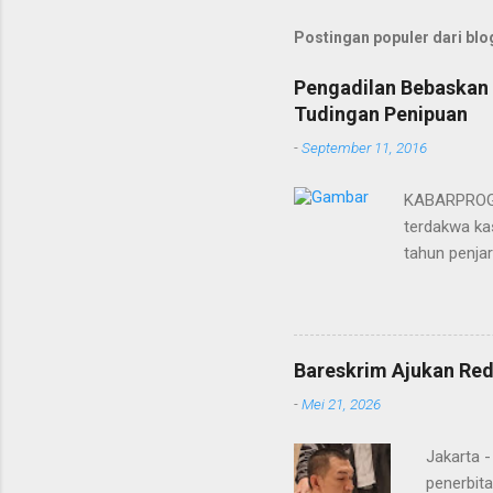
Postingan populer dari blog
Pengadilan Bebaskan 
Tudingan Penipuan
-
September 11, 2016
KABARPROGRE
terdakwa kas
tahun penja
yang diketu
pidana. Dal
terdakwa Er
Menurut maj
Bareskrim Ajukan Red
itulah, terd
-
Mei 21, 2026
itu ketiga 
MH, mengaku
Jakarta 
penerbita