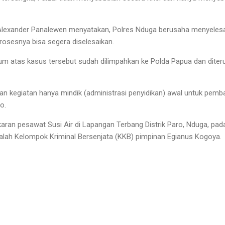
lexander Panalewen menyatakan, Polres Nduga berusaha menyelesai
rosesnya bisa segera diselesaikan.
kum atas kasus tersebut sudah dilimpahkan ke Polda Papua dan dit
an kegiatan hanya mindik (administrasi penyidikan) awal untuk pemba
o.
aran pesawat Susi Air di Lapangan Terbang Distrik Paro, Nduga, pada
alah Kelompok Kriminal Bersenjata (KKB) pimpinan Egianus Kogoya.