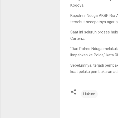
Kogoya.
Kapolres Nduga AKBP Rio A
tersebut secepatnya agar p
Saat ini seluruh proses hu
Cartenz.
"Dari Polres Nduga melakuk
limpahkan ke Polda," kata Ri
Sebelumnya, terjadi pembak
kuat pelaku pembakaran ad
Hukum
K
o