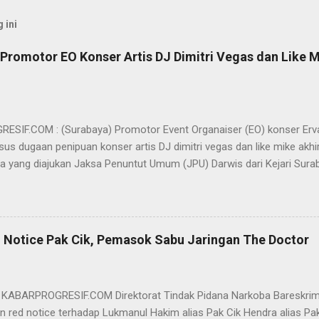
 ini
Promotor EO Konser Artis DJ Dimitri Vegas dan Like M
SIF.COM : (Surabaya) Promotor Event Organaiser (EO) konser Er
us dugaan penipuan konser artis DJ dimitri vegas dan like mike akhi
ra yang diajukan Jaksa Penuntut Umum (JPU) Darwis dari Kejari Surab
ai Sigit Sutanto SH MH, kasus penipuan yang menjerat Ervan tersebut
am pertimbangannya, hakim Sigit menerangkan, majelis hakim berpe
van tersebut tidak terdapat unsur penipuan sehingga dianggap bukan
elis hakim, kasus yang menjerat Ervan merupakan hubungan hukum 
 Notice Pak Cik, Pemasok Sabu Jaringan The Doctor
akwa Ervan diputus bebas dari tuntutan hukum (onslag van alle recht 
kuasa hukum Ervan , DR. Ismu Gunadi W, SH. M.Hum, Dody Iswandono, 
 bersyukur atas vonis bebas yang dijatuhkan majelis hakim kepada Er
- KABARPROGRESIF.COM Direktorat Tindak Pidana Narkoba Bareskrim
n red notice terhadap Lukmanul Hakim alias Pak Cik Hendra alias Pak 