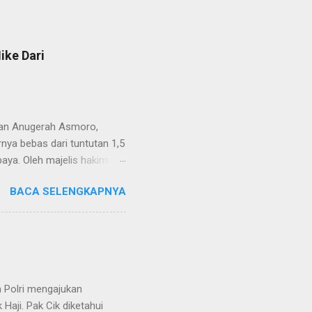
ike Dari
van Anugerah Asmoro,
rnya bebas dari tuntutan 1,5
aya. Oleh majelis hakim
 dinyatakan bukan perkara
BACA SELENGKAPNYA
ndapat bahwa perbuatan
 merupakan tindak pidana.
keperdataan. Atas dasar
vervolging). Menanggapi hal
SH. MH dan Nur Hadi, SH.
...
 Polri mengajukan
Haji. Pak Cik diketahui