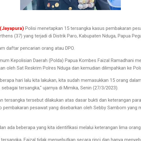
(Jayapura)
Polisi menetapkan 15 tersangka kasus pembakaran pe
Merthens (37) yang terjadi di Distrik Paro, Kabupaten Nduga, Papua P
am daftar pencarian orang atau DPO.
Umum Kepolisian Daerah (Polda) Papua Kombes Faizal Ramadhani men
ukan oleh Sat Reskrim Polres Nduga dan kemudian dilimpahkan ke Pol
eberapa hari lalu kita lakukan, kita sudah memasukkan 15 orang dala
sebagai tersangka," ujarnya di Mimika, Senin (27/3/2023).
 tersangka tersebut dilakukan atas dasar bukti dan keterangan para 
eo pembakaran pesawat yang disebarkan oleh Sebby Sambom yang m
an ada beberapa yang kita identifikasi melalui keterangan lima orang s
ersangka, Faizal tidak menyebutkan secara rinci dan hanya menye