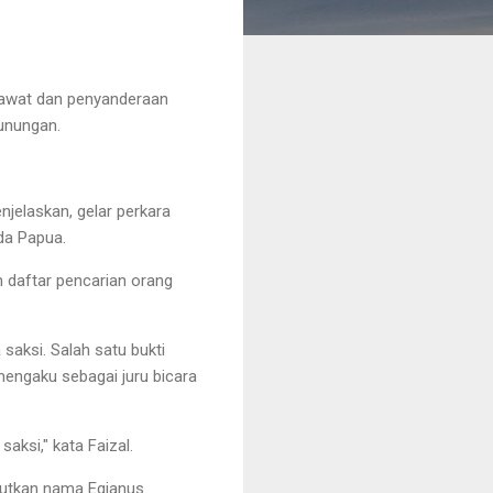
sawat dan penyanderaan
egunungan.
jelaskan, gelar perkara
da Papua.
m daftar pencarian orang
saksi. Salah satu bukti
engaku sebagai juru bicara
aksi," kata Faizal.
butkan nama Egianus