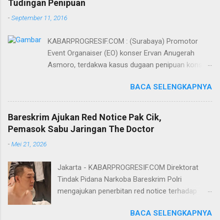
Tudingan Penipuan
-
September 11, 2016
KABARPROGRESIF.COM : (Surabaya) Promotor
Event Organaiser (EO) konser Ervan Anugerah
Asmoro, terdakwa kasus dugaan penipuan konser
artis DJ dimitri vegas dan like mike akhirnya bebas
BACA SELENGKAPNYA
dari tuntutan 1,5 tahun penjara yang diajukan Jaksa
Penuntut Umum (JPU) Darwis dari Kejari Surabaya.
Oleh majelis hakim yang diketuai Sigit Sutanto SH
Bareskrim Ajukan Red Notice Pak Cik,
MH, kasus penipuan yang menjerat Ervan tersebut
Pemasok Sabu Jaringan The Doctor
dinyatakan bukan perkara pidana. Dalam
-
Mei 21, 2026
pertimbangannya, hakim Sigit menerangkan,
majelis hakim berpendapat bahwa perbuatan
Jakarta - KABARPROGRESIF.COM Direktorat
terdakwa Ervan tersebut tidak terdapat unsur
Tindak Pidana Narkoba Bareskrim Polri
penipuan sehingga dianggap bukan merupakan
mengajukan penerbitan red notice terhadap
tindak pidana. Menurut majelis hakim, kasus yang
Lukmanul Hakim alias Pak Cik Hendra alias Pak
menjerat Ervan merupakan hubungan hukum
BACA SELENGKAPNYA
Haji. Pak Cik diketahui berperan sebagai
keperdataan. Atas dasar itulah, terdakwa Ervan